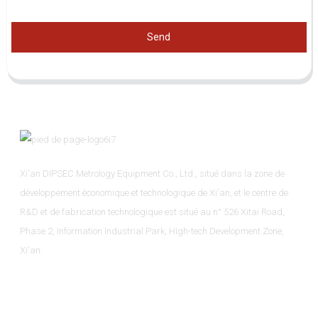
Send
Xi'an DIPSEC Metrology Equipment Co., Ltd., situé dans la zone de
développement économique et technologique de Xi'an, et le centre de
R&D et de fabrication technologique est situé au n° 526 Xitai Road,
Phase 2, Information Industrial Park, High-tech Development Zone,
Xi'an.
Informations