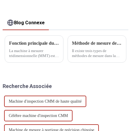
Blog Connexe
Fonction principale du CMM
Méthode de mesure de la machine à mesurer tridimensionnelle
La machine à mesurer
Il existe trois types de
tridimensionnelle (MMT) est
méthodes de mesure dans la
un instrument de mesure de
mesure ponctuelle générale : la
précision à haute efficacité
mesure directe, la mesure par
développé à la fin des années
programme et la mesure par
1960. Son émergence, d'une
auto-apprentissage.
part, est due aux besoins de
Recherche Associée
développement de la
production.
Machine d'inspection CMM de haute qualité
Célèbre machine d'inspection CMM
Machine de mesure à portique de précision chinoise