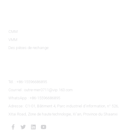
Catégories De Produits
CMM
VMM
Des pièces de rechange
Contactez-Nous
Tél. : +86-15596686895
Courriel : outre-mer0711@vip.163.com
WhatsApp : +86-15596686895
Adresse : C1-01, Bâtiment 4, Parc industriel d'information, n° 526,
Xitai Road, Zone de haute technologie, Xi'an, Province du Shaanxi