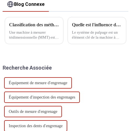
Blog Connexe
Classification des méthodes de mesure de la MMT
Quelle est l'influence de l'inspection de la sonde CMM sur le résultat d'étalonnage ?
Une machine à mesurer
Le système de palpage est un
tridimensionnelle (MMT) est
élément clé de la machine à
un appareil permettant de
mesurer tridimensionnelle
mesurer avec précision la
(MMT), principalement utilisée
géométrie d'un objet. Selon les
pour mesurer la surface des
différentes méthodes de
pièces. Il est étroitement lié à
mesure, les MMT peuvent être
l'efficacité et à la précision de
Recherche Associée
classées selon les catégories
la MMT.
suivantes :
Équipement de mesure d'engrenage
Équipement d'inspection des engrenages
Outils de mesure d'engrenage
Inspection des dents d'engrenage