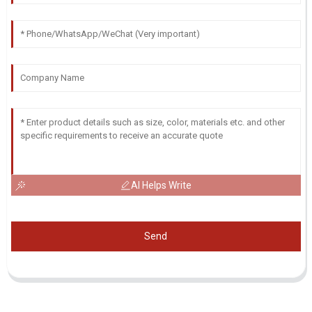
AI Helps Write
Send