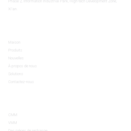
Phase 2, Information Industrial Park, High-tech Development Zone,
Xi'an.
Informations
Maison
Produits
Nouvelles
À propos de nous
Solutions
Contactez-nous
Catégories De Produits
CMM
VMM
Des pièces de rechange