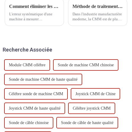
Comment éliminer les erreurs système
Méthode de traitement par vibration de la MMT
L'erreur systématique d'une
Dans l'industrie manufacturière
machine à mesurer
moderne, la CMM est de plus
tridimensionnelle (MMT) fait
en plus utilisée dans le
référence à l'écart systématique
processus de production, ce qui
causé par des facteurs tels que
fait que l'objectif et la clé de la
la conception, la fabrication,
qualité du produit changent
l'installation et l'utilisation de
progressivement de l'inspection
Recherche Associée
l'équipement lui-même
finale au processus de
pendant...
fabrication...
Module CMM célèbre
Sonde de machine CMM chinoise
Sonde de machine CMM de haute qualité
Célèbre sonde de machine CMM
Joystick CMM de Chine
Joystick CMM de haute qualité
Célèbre joystick CMM
Sonde de câble chinoise
Sonde de câble de haute qualité