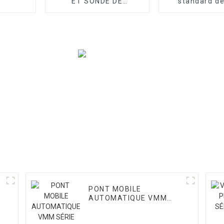
ET SONDE DE
standard de
BALAYAGE
atelier sér
PONT MOBILE
I
AUTOMATIQUE VMM
SÉRIE OPTIC II