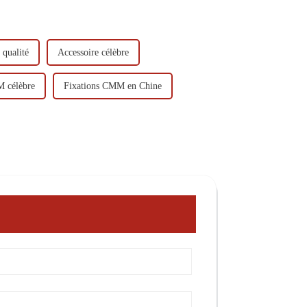
 qualité
Accessoire célèbre
 célèbre
Fixations CMM en Chine