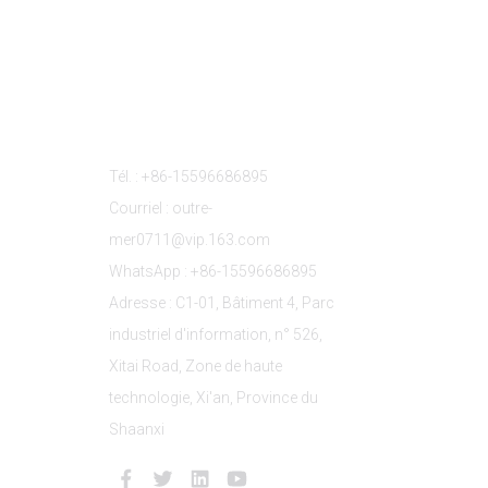
s
Contactez-Nous
Tél. : +86-15596686895
Courriel : outre-
mer0711@vip.163.com
WhatsApp : +86-15596686895
Adresse : C1-01, Bâtiment 4, Parc
industriel d'information, n° 526,
Xitai Road, Zone de haute
technologie, Xi'an, Province du
Shaanxi