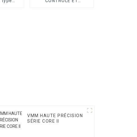
 type
CONTRÔLE ET
ie T
ACCESSOIRE CMM
VMM HAUTE PRÉCISION
SÉRIE CORE II