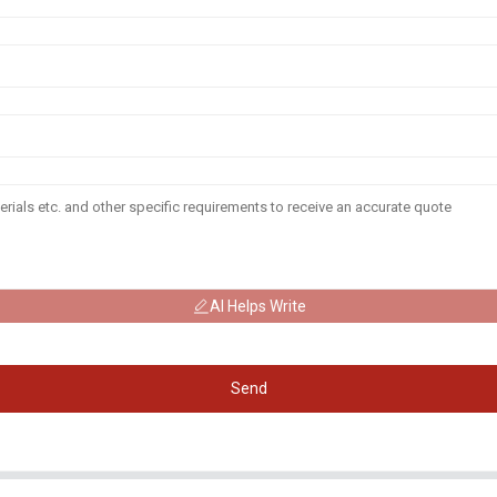
AI Helps Write
Send