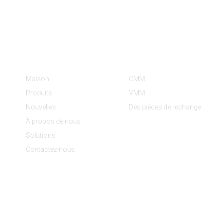
Informations
Catégories De Produit
Maison
CMM
Produits
VMM
Nouvelles
Des pièces de rechange
À propos de nous
Solutions
Contactez-nous