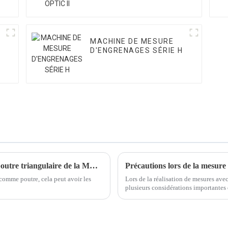
MACHINE DE MESURE
D'ENGRENAGES SÉRIE H
Comment la conception de la structure de poutre triangulaire de la MMT affecte-t-elle la précision ?
Précautions lors de la mesure
 comme poutre, cela peut avoir les
Lors de la réalisation de mesures av
plusieurs considérations importantes d
fiabilité des mesures.