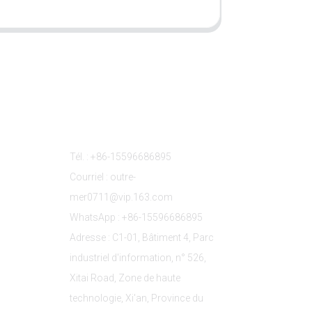
s
Contactez-Nous
Tél. : +86-15596686895
Courriel : outre-
mer0711@vip.163.com
WhatsApp : +86-15596686895
Adresse : C1-01, Bâtiment 4, Parc
industriel d'information, n° 526,
Xitai Road, Zone de haute
technologie, Xi'an, Province du