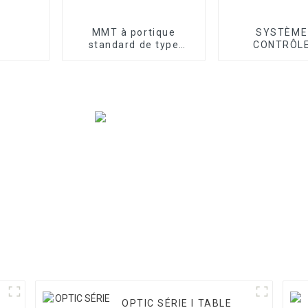
MMT à portique
SYSTÈME
standard de type
CONTRÔLE
atelier série T
ACCESSOIR
OPTIC SÉRIE I TABLE