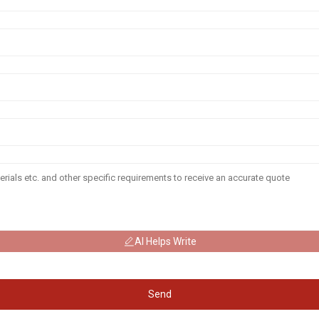
AI Helps Write
Send