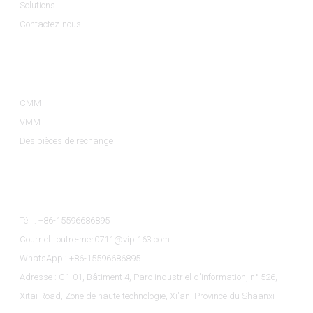
Solutions
Contactez-nous
Catégories De Produits
CMM
VMM
Des pièces de rechange
Contactez-Nous
Tél. : +86-15596686895
Courriel : outre-mer0711@vip.163.com
WhatsApp : +86-15596686895
Adresse : C1-01, Bâtiment 4, Parc industriel d'information, n° 526,
Xitai Road, Zone de haute technologie, Xi'an, Province du Shaanxi