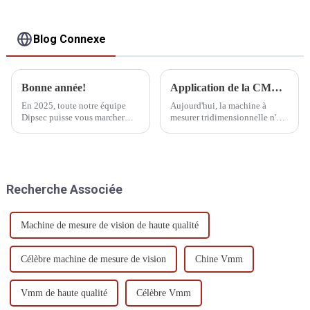
Blog Connexe
Bonne année!
Application de la CMM dans le système de fabrication
En 2025, toute notre équipe
Aujourd'hui, la machine à
Dipsec puisse vous marcher
mesurer tridimensionnelle n'est
d'un pas ferme et avancer sans
plus seulement un instrument
crainte, que vos rêves brillent
de mesure de laboratoire, mais
et se réalisent enfin !
est également largement
utilisée dans les ateliers
d'usinage et d'assemblage. Dans
Recherche Associée
l'industrie automobile, la MMT
est la référence en matière de
mesure tridimensionnelle.
Machine de mesure de vision de haute qualité
Célèbre machine de mesure de vision
Chine Vmm
Vmm de haute qualité
Célèbre Vmm