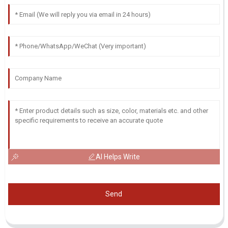
AI Helps Write
Send