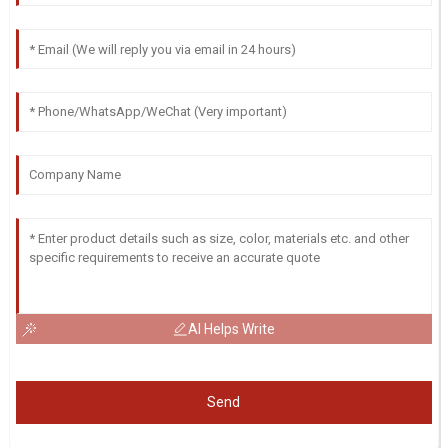
AI Helps Write
Send