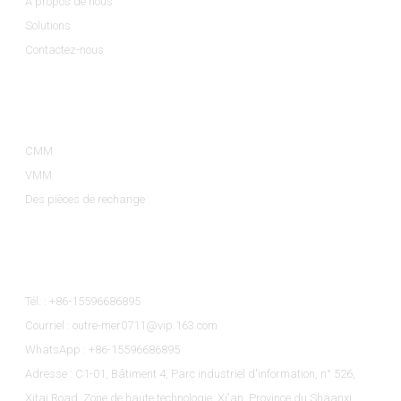
À propos de nous
Solutions
Contactez-nous
Catégories De Produits
CMM
VMM
Des pièces de rechange
Contactez-Nous
Tél. : +86-15596686895
Courriel : outre-mer0711@vip.163.com
WhatsApp : +86-15596686895
Adresse : C1-01, Bâtiment 4, Parc industriel d'information, n° 526,
Xitai Road, Zone de haute technologie, Xi'an, Province du Shaanxi