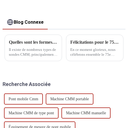
Blog Connexe
Quelles sont les formes de la plume de la sonde de mesure
Félicitations pour le 75e anniversaire de la fondation de la RPC
Il existe de nombreux types de
En ce moment glorieux, nous
sondes CMM, principalement
célébrons ensemble le 75e
divisées en fixes, à rotation
anniversaire de la fondation de
manuelle, à indexation
la République populaire de
automatique à rotation
Chine.
manuelle, à indexation
automatique à rotation
Recherche Associée
automatique et à système de
détection général.
Pont mobile Cmm
Machine CMM portable
Machine CMM de type pont
Machine CMM manuelle
Équipement de mesure de pont mobile