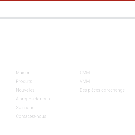
Informations
Catégories De Produit
Maison
CMM
Produits
VMM
Nouvelles
Des pièces de rechange
À propos de nous
Solutions
Contactez-nous