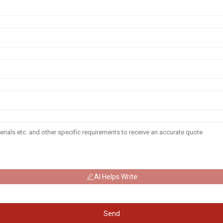
AI Helps Write
Send