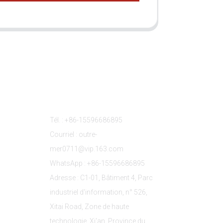
s
Contactez-Nous
Tél. : +86-15596686895
Courriel : outre-
mer0711@vip.163.com
WhatsApp : +86-15596686895
Adresse : C1-01, Bâtiment 4, Parc
industriel d'information, n° 526,
Xitai Road, Zone de haute
technologie, Xi'an, Province du