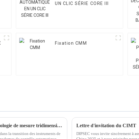
UN CLIC SÉRIE CORE III
E
Fixation CMM
Le rôle important de la MMT dans la technologie de mesure tridimensionnelle
Lettre d'invitation du CIMT
ans la transition des instruments de
DIPSEC vous invite sincèrement à ass
modernes de contrôle automatique. La
China 2025 et à nous rejoindre pour cé