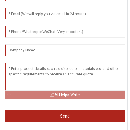
AI Helps Write
Send