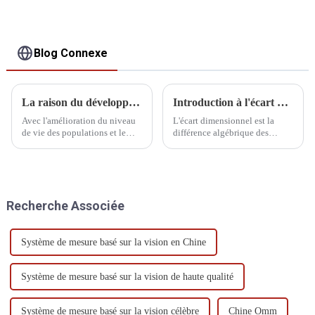
Blog Connexe
La raison du développement du CMM
Introduction à l'écart dimensionnel
Avec l'amélioration du niveau
L'écart dimensionnel est la
de vie des populations et le
différence algébrique des
développement rapide de
dimensions moins leurs
l'industrie manufacturière, en
dimensions nominales, qui
particulier des machines-outils,
peut être divisée en écart réel et
des machines, de l'automobile,
écart limite.
de l'aérospatiale et de
Recherche Associée
l'électronique, le d...
Système de mesure basé sur la vision en Chine
Système de mesure basé sur la vision de haute qualité
Système de mesure basé sur la vision célèbre
Chine Omm