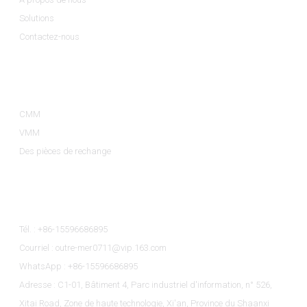
Solutions
Contactez-nous
Catégories De Produits
CMM
VMM
Des pièces de rechange
Contactez-Nous
Tél. : +86-15596686895
Courriel : outre-mer0711@vip.163.com
WhatsApp : +86-15596686895
Adresse : C1-01, Bâtiment 4, Parc industriel d'information, n° 526,
Xitai Road, Zone de haute technologie, Xi'an, Province du Shaanxi