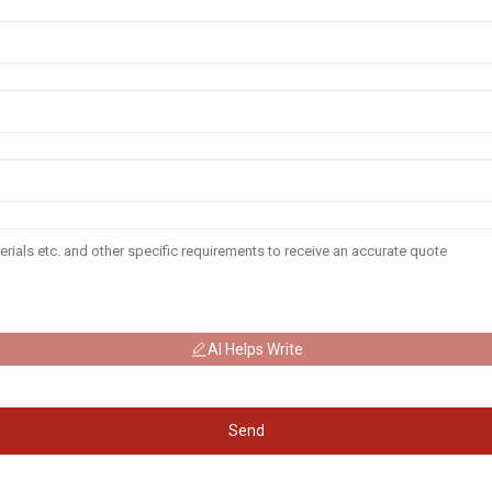
AI Helps Write
Send