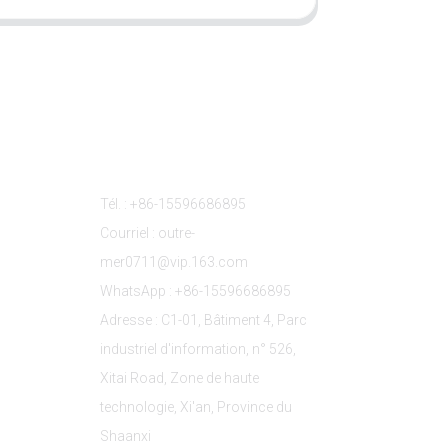
s
Contactez-Nous
Tél. : +86-15596686895
Courriel : outre-
mer0711@vip.163.com
WhatsApp : +86-15596686895
Adresse : C1-01, Bâtiment 4, Parc
industriel d'information, n° 526,
Xitai Road, Zone de haute
technologie, Xi'an, Province du
Shaanxi