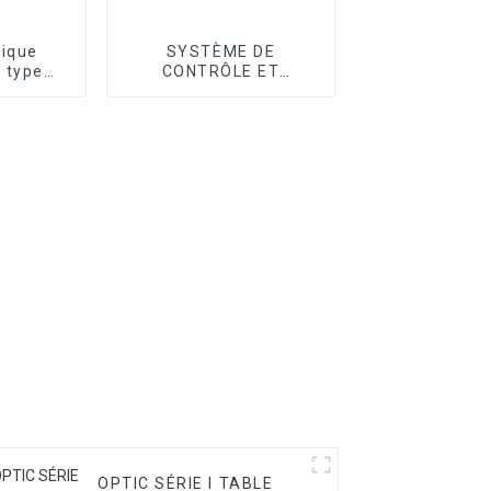
tique
SYSTÈME DE
 type
CONTRÔLE ET
ie T
ACCESSOIRE CMM
OPTIC SÉRIE I TABLE