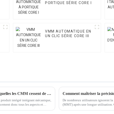
PORTIQUE SÉRIE CORE I
VMM AUTOMATIQUE EN
UN CLIC SÉRIE CORE III
Les principales raisons et solutions pour lesquelles les CMM cessent de fonctionner
Comment maîtriser la précisi
produit intégré intégrant mécanique,
De nombreux utilisateurs ignorent la
ncernent donc tous les aspects et
(MMT) après une longue utilisation. 
aque situation.
vérification pour contrôler la précis