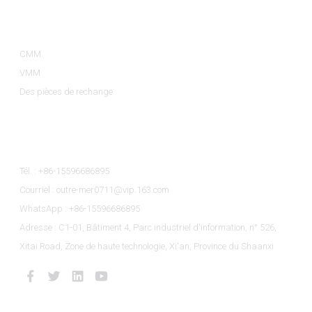
Catégories De Produits
CMM
VMM
Des pièces de rechange
Contactez-Nous
Tél. : +86-15596686895
Courriel : outre-mer0711@vip.163.com
WhatsApp : +86-15596686895
Adresse : C1-01, Bâtiment 4, Parc industriel d'information, n° 526,
Xitai Road, Zone de haute technologie, Xi'an, Province du Shaanxi