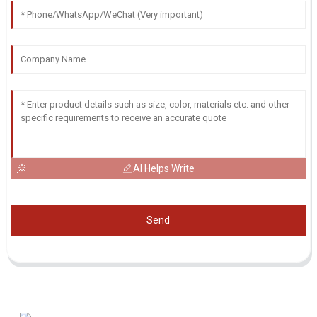
AI Helps Write
Send