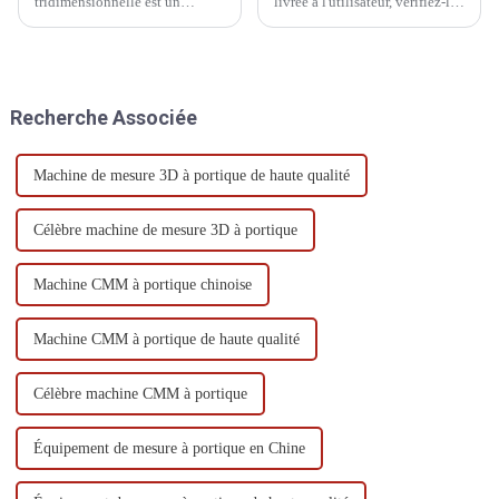
tridimensionnelle est un
livrée à l'utilisateur, vérifiez-la
équipement de mesure de
soigneusement et effectuez les
précision qui nécessite un
préparatifs nécessaires à
entretien régulier pour garantir
l'installation, tels que le site
sa précision et sa stabilité.
d'installation, le canal de
Nous abordons ici le
transport et le transport...
Recherche Associée
fonctionnement d'une MMT…
Machine de mesure 3D à portique de haute qualité
Célèbre machine de mesure 3D à portique
Machine CMM à portique chinoise
Machine CMM à portique de haute qualité
Célèbre machine CMM à portique
Équipement de mesure à portique en Chine