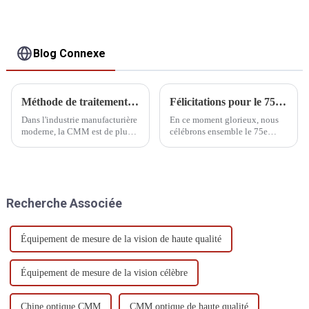
Blog Connexe
Méthode de traitement par vibration de la MMT
Félicitations pour le 75e anniversaire de la fondation de la RPC
Dans l'industrie manufacturière
En ce moment glorieux, nous
moderne, la CMM est de plus
célébrons ensemble le 75e
en plus utilisée dans le
anniversaire de la fondation de
processus de production, ce qui
la République populaire de
fait que l'objectif et la clé de la
Chine.
qualité du produit changent
progressivement de l'inspection
Recherche Associée
finale au processus de
fabrication...
Équipement de mesure de la vision de haute qualité
Équipement de mesure de la vision célèbre
Chine optique CMM
CMM optique de haute qualité