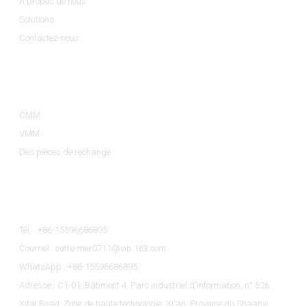
À propos de nous
Solutions
Contactez-nous
Catégories De Produits
CMM
VMM
Des pièces de rechange
Contactez-Nous
Tél. : +86-15596686895
Courriel : outre-mer0711@vip.163.com
WhatsApp : +86-15596686895
Adresse : C1-01, Bâtiment 4, Parc industriel d'information, n° 526,
Xitai Road, Zone de haute technologie, Xi'an, Province du Shaanxi