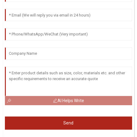
AI Helps Write
Send