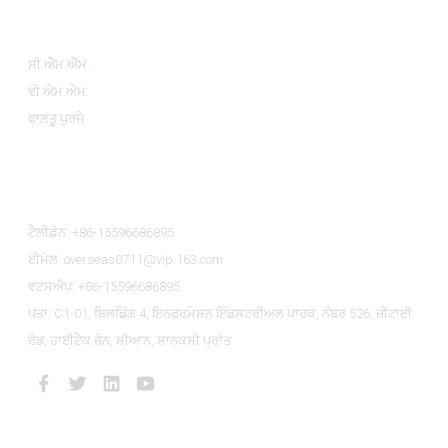
ਉਤਪਾਦ ਸ਼੍ਰੇਣੀਆਂ
ਸੀ.ਐੱਮ.ਐੱਮ.
ਵੀ.ਐਮ.ਐਮ.
ਫਾਲਤੂ ਪੁਰਜੇ
ਸਾਡੇ ਨਾਲ ਸੰਪਰਕ ਕਰੋ
ਟੈਲੀਫ਼ੋਨ: +86-15596686895
ਈਮੇਲ: overseas0711@vip.163.com
ਵਟਸਐਪ: +86-15596686895
ਪਤਾ: C1-01, ਬਿਲਡਿੰਗ 4, ਇਨਫਰਮੇਸ਼ਨ ਇੰਡਸਟਰੀਅਲ ਪਾਰਕ, ​​ਨੰਬਰ 526, ਜ਼ੀਟਾਈ
ਰੋਡ, ਹਾਈਟੈਕ ਜ਼ੋਨ, ਸ਼ੀਆਨ, ਸ਼ਾਨਕਸੀ ਪ੍ਰਾਂਤ