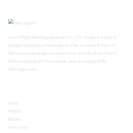
Xi'an DIPSEC Metrology Equipment Co., Ltd., situata in a Zona di
Sviluppu Ecunomicu è Tecnologicu di Xi'an, è u centru di R&S è di
fabricazione tecnologica hè situatu in u n. 526 Xitai Road, Fase 2,
Parcu Industriale di l'Informazione, Zona di Sviluppu d'Alta
Tecnulugia, Xi'an.
Infurmazione
Casa
Prodotti
Nutizie
Nantu à noi