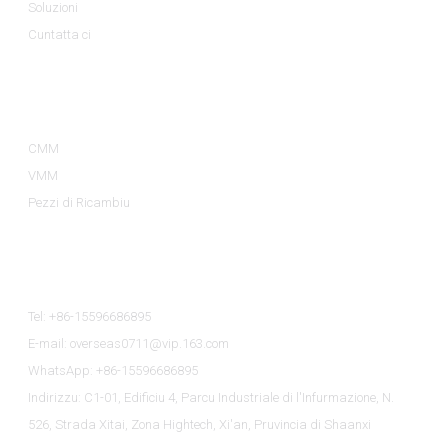
Soluzioni
Cuntatta ci
Categorie Di Prudutti
CMM
VMM
Pezzi di Ricambiu
Cuntatta Ci
Tel: +86-15596686895
E-mail: overseas0711@vip.163.com
WhatsApp: +86-15596686895
Indirizzu: C1-01, Edificiu 4, Parcu Industriale di l'Infurmazione, N.
526, Strada Xitai, Zona Hightech, Xi'an, Pruvincia di Shaanxi