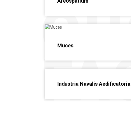
QU
Areospatium
Muces
FA
Industria Navalis Aedificatoria