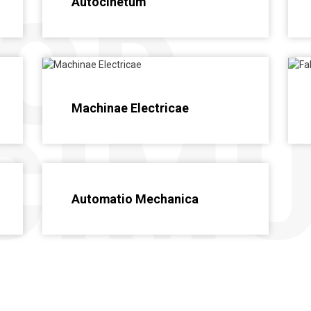
OD
Autocinetum
Machinae Electricae
CIM
Automatio Mechanica