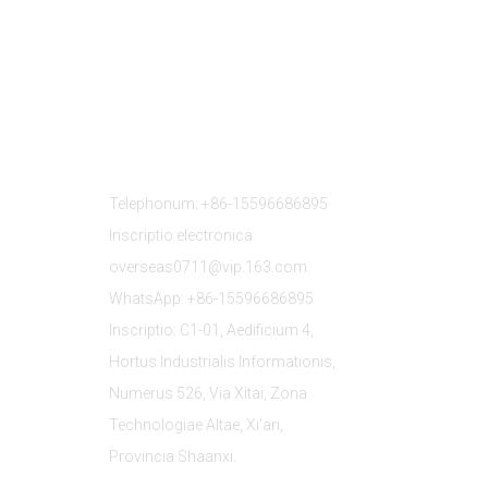
Contacta Nos
Telephonum: +86-15596686895
Inscriptio electronica:
overseas0711@vip.163.com
WhatsApp: +86-15596686895
Inscriptio: C1-01, Aedificium 4,
Hortus Industrialis Informationis,
Numerus 526, Via Xitai, Zona
Technologiae Altae, Xi'an,
Provincia Shaanxi.