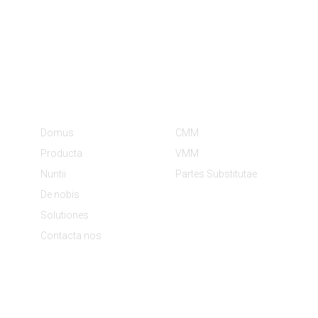
Notitia
Categoriae Productorum
Domus
CMM
Producta
VMM
Nuntii
Partes Substitutae
De nobis
Solutiones
Contacta nos