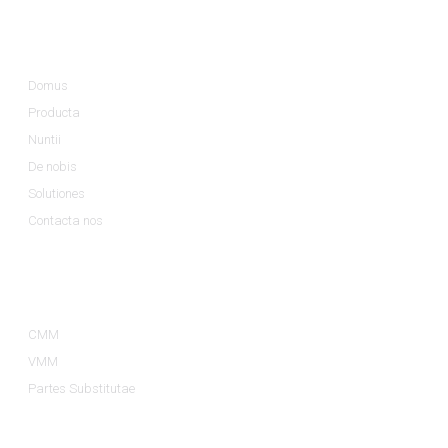
Notitia
Domus
Producta
Nuntii
De nobis
Solutiones
Contacta nos
Categoriae Productorum
CMM
VMM
Partes Substitutae