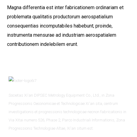
Magna differentia est inter fabricationem ordinariam et
problemata qualitatis productorum aerospatialium
consequentias incomputabiles habebunt; proinde,
instrumenta mensurae ad industriam aerospatialem
contributionem indelebilem erunt.
Societas Xi'an DIPSEC Metrology Equipment Co., Ltd., in Zona
Progressionis Oeconomicae et Technologicae Xi'an sita, centrum
investigationis et progressionis technologicae necnon fabricationis in
Via Xitai numero 526, Phase 2, Parco Industriali Informationis, Zona
Progressionis Technologiae Altae, Xi'an situm est.