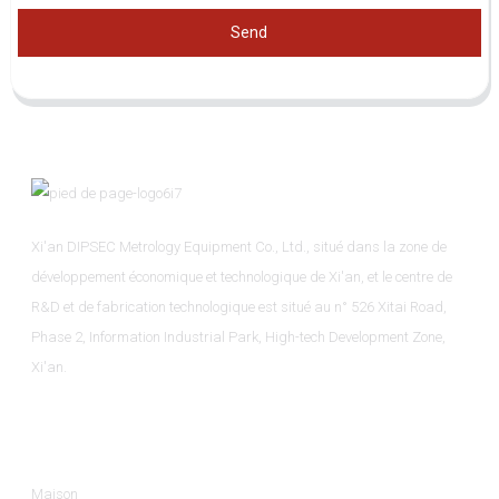
Send
Xi'an DIPSEC Metrology Equipment Co., Ltd., situé dans la zone de
développement économique et technologique de Xi'an, et le centre de
R&D et de fabrication technologique est situé au n° 526 Xitai Road,
Phase 2, Information Industrial Park, High-tech Development Zone,
Xi'an.
Informations
Maison