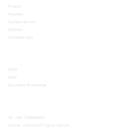
Produits
Nouvelles
À propos de nous
Solutions
Contactez-nous
Catégories De Produits
CMM
VMM
Des pièces de rechange
Contactez-Nous
Tél. : +86-15596686895
Courriel : outre-mer0711@vip.163.com