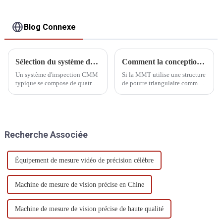
Blog Connexe
Sélection du système de détection de la CMM
Comment la conception de la structure de poutre triangulaire de la MMT affecte-t-elle la précision ?
Un système d'inspection CMM
Si la MMT utilise une structure
typique se compose de quatre
de poutre triangulaire comme
parties : la pointe de la sonde
poutre, cela peut avoir les effets
de mesure, l'extension de la
négatifs suivants sur la
sonde, le réglage ou l'extension
précision.
du stylet et le stylet.
Recherche Associée
Équipement de mesure vidéo de précision célèbre
Machine de mesure de vision précise en Chine
Machine de mesure de vision précise de haute qualité