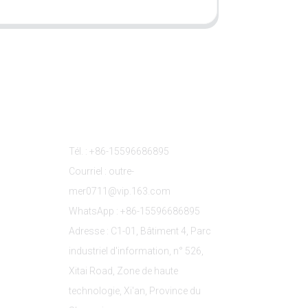
s
Contactez-Nous
Tél. : +86-15596686895
Courriel : outre-
mer0711@vip.163.com
WhatsApp : +86-15596686895
Adresse : C1-01, Bâtiment 4, Parc
industriel d'information, n° 526,
Xitai Road, Zone de haute
technologie, Xi'an, Province du