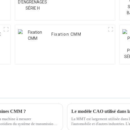
E
Fixation CMM
machines CMM ?
Le modèle CAO utilisé dans l
la machine à mesurer
La MMT est largement utilisée dans l
uotidien du système de transmission
l'automobile et d'autres industries. L
e d'entretien...
logiciels développés par ordinateur p