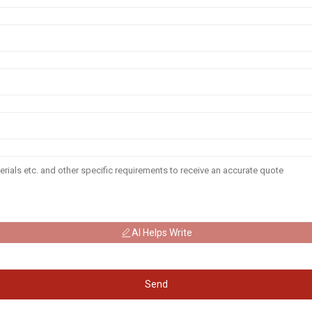
AI Helps Write
Send