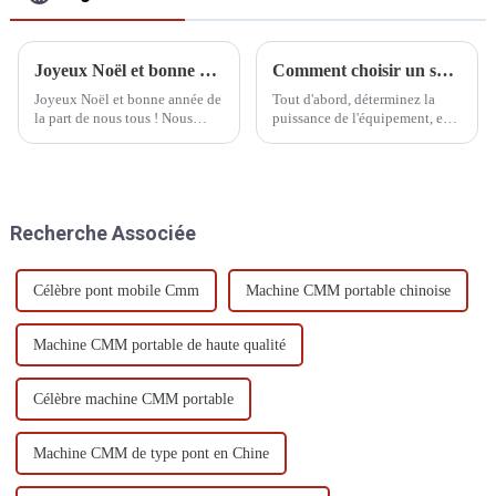
Joyeux Noël et bonne année de la part de nous tous !
Comment choisir un système d'alimentation sans interruption UPS pour CMM
Joyeux Noël et bonne année de
Tout d'abord, déterminez la
la part de nous tous ! Nous
puissance de l'équipement, en
vous souhaitons des fêtes de fin
règle générale, la puissance du
d'année pleines d'amour, de
PC ordinaire ou industriel est
rires et de bienveillance. Que la
d'environ 200w, le MAC est de
nouvelle année vous apporte
300w, le serveur est compris
paix, bonheur et
entre 300w et 600w, et la
Recherche Associée
épanouissement !
puissance ...
Célèbre pont mobile Cmm
Machine CMM portable chinoise
Machine CMM portable de haute qualité
Célèbre machine CMM portable
Machine CMM de type pont en Chine