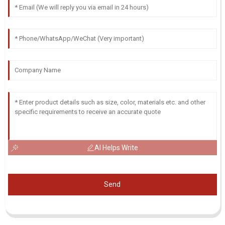
AI Helps Write
Send