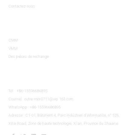
Contactez-nous
Catégories De Produits
CMM
VMM
Des pièces de rechange
Contactez-Nous
Tél. : +86-15596686895
Courriel : outre-mer0711@vip.163.com
WhatsApp : +86-15596686895
Adresse : C1-01, Bâtiment 4, Parc industriel d'information, n° 526,
Xitai Road, Zone de haute technologie, Xi'an, Province du Shaanxi