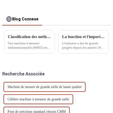
Blog Connexe
Classification des méthodes de mesure de la MMT
La fonction et l'importance de la mesure tridimensionnelle
Une machine à mesurer
L'industrie a fait de grands
tridimensionnelle (MMT) est
progrès depuis les années 1960.
un appareil permettant de
Avec l'essor des machines de
mesurer avec précision la
production industrielle, de
géométrie d'un objet. Selon les
l'automobile, de l'aérospatiale
différentes méthodes de
et de l'électronique, le
mesure, les MMT peuvent être
développement et la
Recherche Associée
classées selon les catégories
production de divers...
suivantes :
Machine de mesure de grande taille de haute qualité
Célèbre machine à mesurer de grande taille
Pont de précision standard chinois CMM