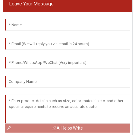
Leave Your Message
AI Helps Write