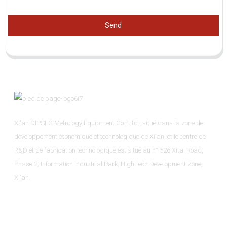
Send
Xi'an DIPSEC Metrology Equipment Co., Ltd., situé dans la zone de
développement économique et technologique de Xi'an, et le centre de
R&D et de fabrication technologique est situé au n° 526 Xitai Road,
Phase 2, Information Industrial Park, High-tech Development Zone,
Xi'an.
Informations