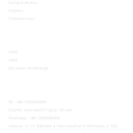
À propos de nous
Solutions
Contactez-nous
Catégories De Produits
CMM
VMM
Des pièces de rechange
Contactez-Nous
Tél. : +86-15596686895
Courriel : outre-mer0711@vip.163.com
WhatsApp : +86-15596686895
Adresse : C1-01, Bâtiment 4, Parc industriel d'information, n° 526,