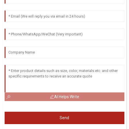
AI Helps Write
Send