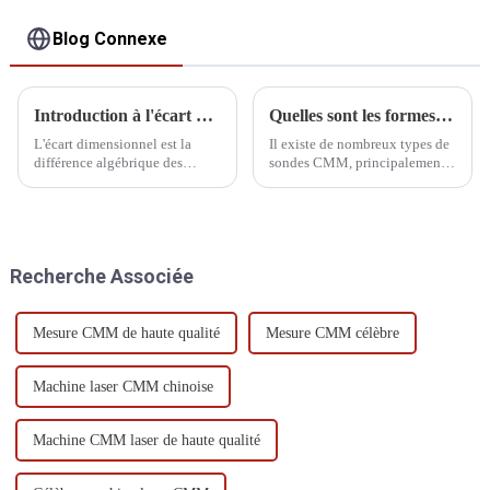
Blog Connexe
Introduction à l'écart dimensionnel
Quelles sont les formes de la plume de la sonde de mesure
L'écart dimensionnel est la
Il existe de nombreux types de
différence algébrique des
sondes CMM, principalement
dimensions moins leurs
divisées en fixes, à rotation
dimensions nominales, qui
manuelle, à indexation
peut être divisée en écart réel et
automatique à rotation
écart limite.
manuelle, à indexation
automatique à rotation
Recherche Associée
automatique et à système de
détection général.
Mesure CMM de haute qualité
Mesure CMM célèbre
Machine laser CMM chinoise
Machine CMM laser de haute qualité