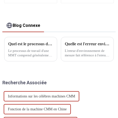
Blog Connexe
Quel est le processus de travail d'une MMT
Quelle est l'erreur environnementale de mesure
Le processus de travail d'une
L'erreur d'environnement de
MMT comprend généralement
mesure fait référence à l'erreur
la préparation, la sélection du
causée par la température
programme de mesure, la
externe, l'humidité, la pression
définition des paramètres de
atmosphérique, le champ
mesure, le traitement des
électromagnétique, les
données, le traitement des
vibrations et la lumière
Recherche Associée
données et le traitement de
pendant le processus de
suivi.
mesure.
Informations sur les célèbres machines CMM
Fonction de la machine CMM en Chine