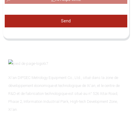
Send
Xi'an DIPSEC Metrology Equipment Co., Ltd., situé dans la zone de
développement économique et technologique de Xi'an, et le centre de
R&D et de fabrication technologique est situé au n° 526 Xitai Road,
Phase 2, Information Industrial Park, High-tech Development Zone,
Xi'an.
Informations