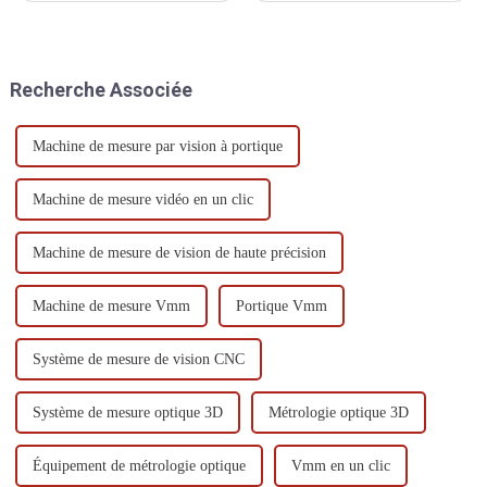
mesure donné, la méthode de
dimensions nominales, qui
mesure est divisée en
peut être divisée en écart réel et
différentes catégories, voici
écart limite.
plusieurs méthodes de mesure
Recherche Associée
courantes.
Machine de mesure par vision à portique
Machine de mesure vidéo en un clic
Machine de mesure de vision de haute précision
Machine de mesure Vmm
Portique Vmm
Système de mesure de vision CNC
Système de mesure optique 3D
Métrologie optique 3D
Équipement de métrologie optique
Vmm en un clic