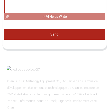
AI Helps Write
Send
Xi'an DIPSEC Metrology Equipment Co., Ltd., situé dans la zone de
développement économique et technologique de Xi'an, et le centre de
R&D et de fabrication technologique est situé au n° 526 Xitai Road,
Phase 2, Information Industrial Park, High-tech Development Zone,
Xi'an.