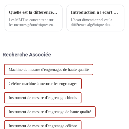
Quelle est la différence entre CMM et profilomètre
Introduction à l'écart dimensionnel
Les MMT se concentrent sur
L'écart dimensionnel est la
les mesures géométriques en
différence algébrique des
trois dimensions, tandis que les
dimensions moins leurs
profilomètres se concentrent
dimensions nominales, qui
sur le profil et la rugosité de
peut être divisée en écart réel et
surface. Les MMT conviennent
écart limite.
à un plus large éventail
Recherche Associée
d'applications industrielles,
tandis que les profilomètres…
Machine de mesure d'engrenages de haute qualité
Célèbre machine à mesurer les engrenages
Instrument de mesure d'engrenage chinois
Instrument de mesure d'engrenage de haute qualité
Instrument de mesure d'engrenage célèbre