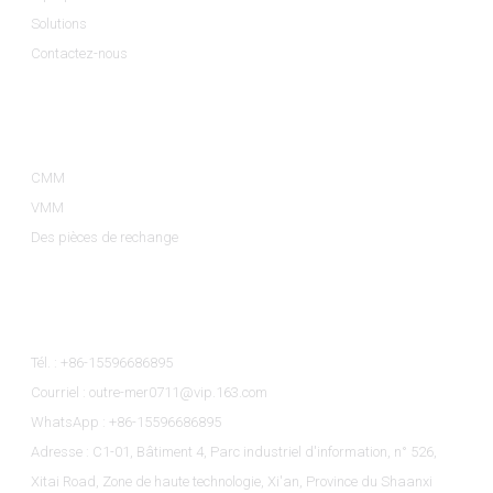
Solutions
Contactez-nous
Catégories De Produits
CMM
VMM
Des pièces de rechange
Contactez-Nous
Tél. : +86-15596686895
Courriel : outre-mer0711@vip.163.com
WhatsApp : +86-15596686895
Adresse : C1-01, Bâtiment 4, Parc industriel d'information, n° 526,
Xitai Road, Zone de haute technologie, Xi'an, Province du Shaanxi