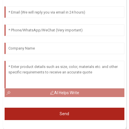
AI Helps Write
Send