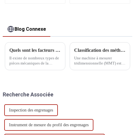
Blog Connexe
Quels sont les facteurs qui affectent les machines CMM ?
Classification des méthodes de mesure de la MMT
Il existe de nombreux types de
Une machine à mesurer
pièces mécaniques de la
tridimensionnelle (MMT) est
machine à mesurer
un appareil permettant de
tridimensionnelle, nous avons
mesurer avec précision la
besoin d'un entretien quotidien
géométrie d'un objet. Selon les
du système de transmission et
différentes méthodes de
des composants du système
mesure, les MMT peuvent être
Recherche Associée
pneumatique, la fréquence
classées selon les catégories
d'entretien...
suivantes :
Inspection des engrenages
Instrument de mesure du profil des engrenages