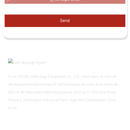
Send
Xi'an DIPSEC Metrology Equipment Co., Ltd., situé dans la zone de
développement économique et technologique de Xi'an, et le centre de
R&D et de fabrication technologique est situé au n° 526 Xitai Road,
Phase 2, Information Industrial Park, High-tech Development Zone,
Xi'an.
Informations