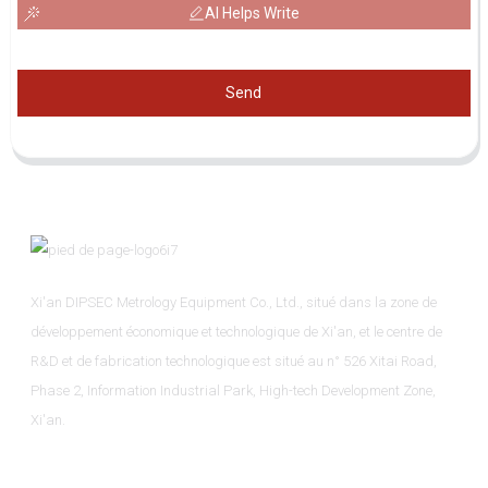
AI Helps Write
Send
Xi'an DIPSEC Metrology Equipment Co., Ltd., situé dans la zone de
développement économique et technologique de Xi'an, et le centre de
R&D et de fabrication technologique est situé au n° 526 Xitai Road,
Phase 2, Information Industrial Park, High-tech Development Zone,
Xi'an.
Informations