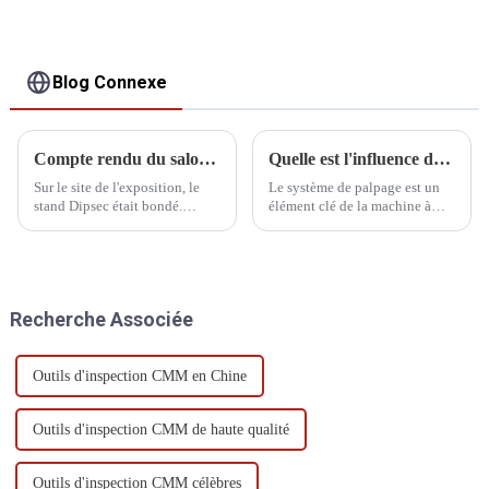
Blog Connexe
Compte rendu du salon ITES de Shenzhen
Quelle est l'influence de l'inspection de la sonde CMM sur le résultat d'étalonnage ?
Sur le site de l'exposition, le
Le système de palpage est un
stand Dipsec était bondé.
élément clé de la machine à
Experts du secteur, clients
mesurer tridimensionnelle
potentiels et partenaires
(MMT), principalement utilisée
nationaux et internationaux s'y
pour mesurer la surface des
sont réunis, et l'ambiance était
pièces. Il est étroitement lié à
chaleureuse.
l'efficacité et à la précision de
Recherche Associée
la MMT.
Outils d'inspection CMM en Chine
Outils d'inspection CMM de haute qualité
Outils d'inspection CMM célèbres