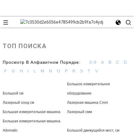
ТОП ПОИСКА
Просмотр В Алфавитном Порядке:
0-9
A
B
C
D
F
G
H
I
L
M
N
O
P
R
S
T
V
Большое измерительное
Большой см
оборудование
Лазерный зонд см
Лазерная машина Cmm
Большая измерительная машина
Лазерный смм
Большая измерительная машина
Aitomatic
Большой движущийся мост, см