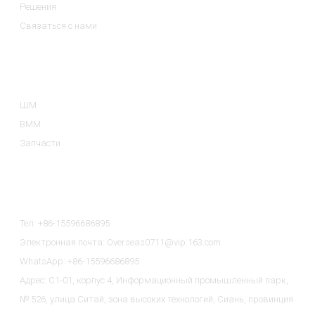
Решения
Связаться с нами
Категории Продуктов
ШМ
ВММ
Запчасти
Связаться С Нами
Тел: +86-15596686895
Электронная почта: Overseas0711@vip.163.com
WhatsApp: +86-15596686895
Адрес: C1-01, корпус 4, Информационный промышленный парк,
№ 526, улица Ситай, зона высоких технологий, Сиань, провинция