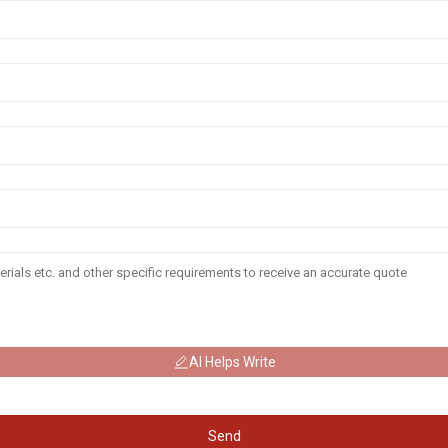
AI Helps Write
Send