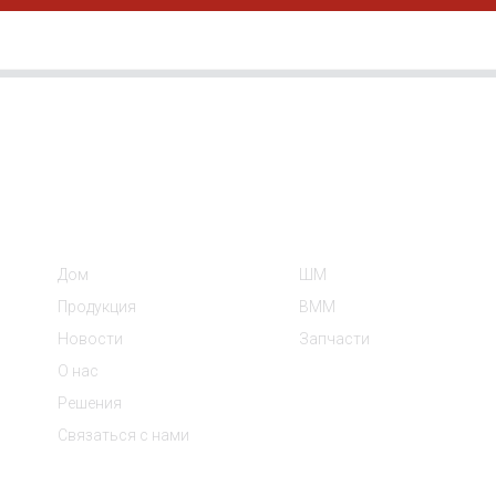
Информация
Категории Продукто
Дом
ШМ
Продукция
ВММ
Новости
Запчасти
О нас
Решения
Связаться с нами