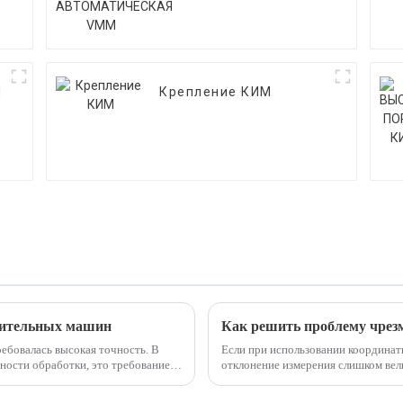
VMM
Я
Крепление КИМ
рительных машин
ебовалась высокая точность. В
Если при использовании координа
ности обработки, это требование
отклонение измерения слишком вел
для решения проблемы.