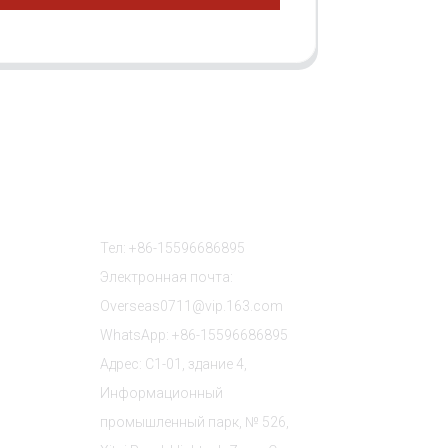
в
Связаться С Нами
Тел: +86-15596686895
Электронная почта:
Overseas0711@vip.163.com
WhatsApp: +86-15596686895
Адрес: C1-01, здание 4,
Информационный
промышленный парк, № 526,