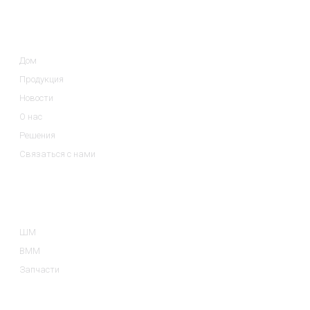
Информация
Дом
Продукция
Новости
О нас
Решения
Связаться с нами
Категории Продуктов
ШМ
ВММ
Запчасти