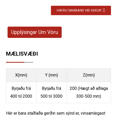
HAFÐU SAMBAND VIÐ OKKUR
Upplýsingar Um Vöru
MÆLISVÆÐI
X(mm)
Y (mm)
Z(mm)
Byrjaðu frá
Byrjaðu frá
200 (Hægt að aðlaga
400 til 2000
500 til 3000
300-500 mm)
Hér er bara staðlaða gerðin sem sýnd er, vinsamlegast