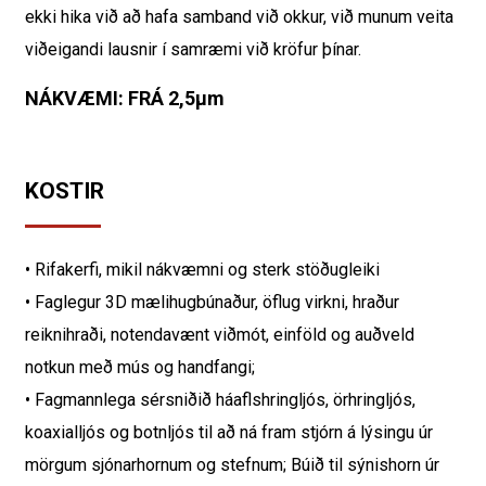
ekki hika við að hafa samband við okkur, við munum veita
viðeigandi lausnir í samræmi við kröfur þínar.
NÁKVÆMI: FRÁ 2,5µm
KOSTIR
• Rifakerfi, mikil nákvæmni og sterk stöðugleiki
• Faglegur 3D mælihugbúnaður, öflug virkni, hraður
reiknihraði, notendavænt viðmót, einföld og auðveld
notkun með mús og handfangi;
• Fagmannlega sérsniðið háaflshringljós, örhringljós,
koaxialljós og botnljós til að ná fram stjórn á lýsingu úr
mörgum sjónarhornum og stefnum; Búið til sýnishorn úr