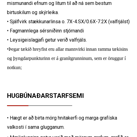
mismunandi efnum og litum til að ná sem bestum
birtuskilum og skýrleika.
• Sjálfvirk stækkunarlinsa o. 7X-4.SX/0.6X-7.2X (valfrjálst)
• Fagmannlega sérsniðinn stjórnandi
• Leysigeislagjafi getur verið valfrjáls.
•
Þegar tækið hreyfist eru allar mannvirki innan ramma tækisins
og þyngdarpunkturinn er á granítgrunninum, sem er öruggur í
notkun;
HUGBÚNAÐARSTARFSEMI
• Hægt er að birta mörg hnitakerfi og marga grafíska
valkosti í sama glugganum.