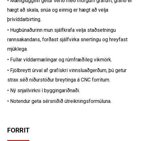
• Mæliglugginn getur verið með mörgum grafum, grafið er
hægt að skala, snúa og einnig er hægt að velja
þrívíddarbirting.
• Hugbúnaðurinn mun sjálfkrafa velja staðsetningu
rannsakandans, forðast sjálfvirka snertingu og hreyfast
mjúklega.
• Fullar víddarmælingar og rúmfræðileg vikmörk.
• Fjölbreytt úrval af grafískri vinnsluaðgerðum, þú getur
strax séð niðurstöður breytinga á CNC forritum.
• Ný snjallvirkni í byggingariðnaði.
• Notendur geta sérsniðið útreikningsformúluna.
FORRIT