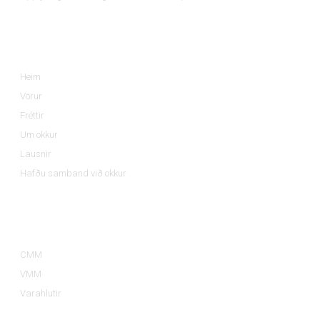
Upplýsingar
Heim
Vörur
Fréttir
Um okkur
Lausnir
Hafðu samband við okkur
Vöruflokkar
CMM
VMM
Varahlutir