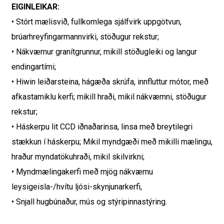
EIGINLEIKAR:
• Stórt mælisvið, fullkomlega sjálfvirk uppgötvun,
brúarhreyfingarmannvirki, stöðugur rekstur;
• Nákvæmur granítgrunnur, mikill stöðugleiki og langur
endingartími;
• Hiwin leiðarsteina, hágæða skrúfa, innfluttur mótor, með
afkastamiklu kerfi; mikill hraði, mikil nákvæmni, stöðugur
rekstur;
• Háskerpu lit CCD iðnaðarinsa, linsa með breytilegri
stækkun í háskerpu; Mikil myndgæði með mikilli mælingu,
hraður myndatökuhraði, mikil skilvirkni;
• Myndmælingakerfi með mjög nákvæmu
leysigeisla-/hvítu ljósi-skynjunarkerfi,
• Snjall hugbúnaður, mús og stýripinnastýring.