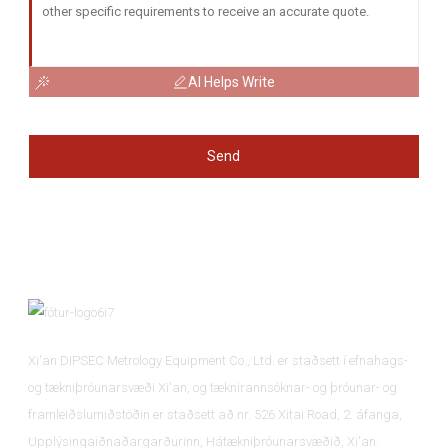
AI Helps Write
Send
Xi'an DIPSEC Metrology Equipment Co., Ltd. er staðsett í efnahags-
og tækniþróunarsvæði Xi'an, og tæknirannsóknar- og þróunar- og
framleiðslumiðstöðin er staðsett að nr. 526 Xitai Road, 2. áfanga,
Upplýsingaiðnaðargarðurinn, Hátækniþróunarsvæðið, Xi'an.