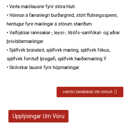
• Veita mælilausnir fyrir stóra hluti
• Hönnun á færanlegri burðargrind, stórt flutningsspenn,
hentugur fyrir mælingar á stórum stærðum
• Valfrjálsar rannsakar-, leysi-, litrófs-samfókal- og aðrar
þrívíddarmælingar
• Sjálfvirk brúnaleit, sjálfvirk mæling, sjálfvirk fókus,
sjálfvirk forrituð ljósgjafi, sjálfvirk hæðarmæling Ÿ
• Skilvirkar lausnir fyrir hópmælingar
HAFÐU SAMBAND VIÐ OKKUR
Upplýsingar Um Vöru