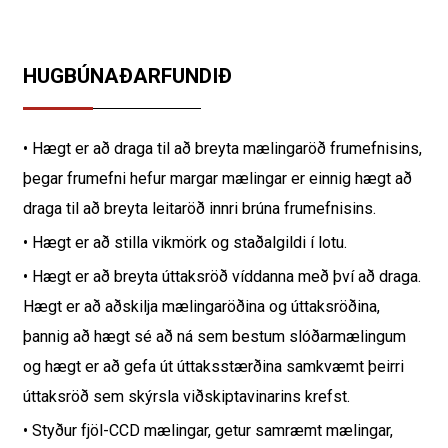
HUGBÚNAÐARFUNDIÐ
• Hægt er að draga til að breyta mælingaröð frumefnisins,
þegar frumefni hefur margar mælingar er einnig hægt að
draga til að breyta leitaröð innri brúna frumefnisins.
• Hægt er að stilla vikmörk og staðalgildi í lotu.
• Hægt er að breyta úttaksröð víddanna með því að draga.
Hægt er að aðskilja mælingaröðina og úttaksröðina,
þannig að hægt sé að ná sem bestum slóðarmælingum
og hægt er að gefa út úttaksstærðina samkvæmt þeirri
úttaksröð sem skýrsla viðskiptavinarins krefst.
• Styður fjöl-CCD mælingar, getur samræmt mælingar,