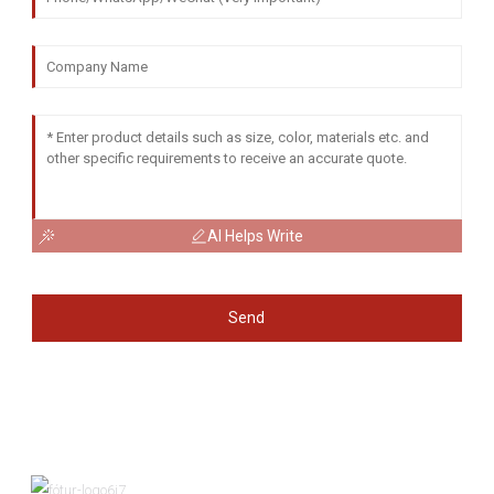
AI Helps Write
Send