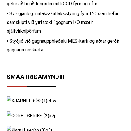
getur aðlagað tengslin milli CCD fyrir og eftir.
• Sveigjanleg inntaks-/úttaksstýring fyrir I/O sem hefur
samskipti við ytri tæki í gegnum I/O mætir
sjálfvirkniþörfum
• Styðjið við gagnaupphleðslu MES-kerfi og aðrar gerðir
gagnagrunnskerfa.
SMÁATRIÐAMYNDIR