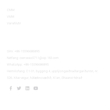
CMM
VMM
Varahlutir
Hafðu Samband Við Okkur
Sími: +86-15596686895
Netfang: overseas0711@vip.163.com
WhatsApp: +86-15596686895
Heimilisfang: C1-01, bygging 4, upplýsingaiðnaðargarðurinn, nr.
526, Xitai-vegur, hátæknisvæðið, Xi'an, Shaanxi-hérað