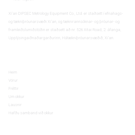
Xi'an DIPSEC Metrology Equipment Co., Ltd. er staðsett í efnahags-
og tækniþróunarsvæði Xi'an, og tæknirannsóknar- og þróunar- og
framleiðslumiðstöðin er staðsett að nr. 526 Xitai Road, 2. áfanga,
Upplýsingaiðnaðargarðurinn, Hátækniþróunarsvæðið, Xi'an.
Upplýsingar
Heim
Vörur
Fréttir
Um okkur
Lausnir
Hafðu samband við okkur
Vöruflokkar