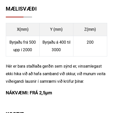
MÆLISVÆÐI
X(mm)
Y (mm)
Z(mm)
Byrjaðu frá 500
Byrjaðu á 400 til
200
upp í 2000
3000
Hér er bara staðlaða gerðin sem sýnd er, vinsamlegast
ekki hika við að hafa samband við okkur, við munum veita
viðeigandi lausnir í samræmi við kröfur þínar.
NÁKVÆMI: FRÁ 2,5µm