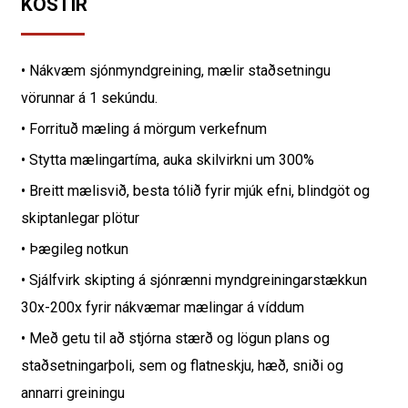
KOSTIR
• Nákvæm sjónmyndgreining, mælir staðsetningu
vörunnar á 1 sekúndu.
• Forrituð mæling á mörgum verkefnum
• Stytta mælingartíma, auka skilvirkni um 300%
• Breitt mælisvið, besta tólið fyrir mjúk efni, blindgöt og
skiptanlegar plötur
• Þægileg notkun
• Sjálfvirk skipting á sjónrænni myndgreiningarstækkun
30x-200x fyrir nákvæmar mælingar á víddum
• Með getu til að stjórna stærð og lögun plans og
staðsetningarþoli, sem og flatneskju, hæð, sniði og
annarri greiningu