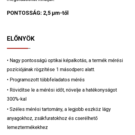
PONTOSSÁG: 2,5 µm-től
ELŐNYÖK
• Nagy pontosságú optikai képalkotás, a termék mérési
pozíciójának rögzítése 1 másodperc alatt.
• Programozott többfeladatos mérés
• Rövidítse le a mérési időt, növelje a hatékonyságot
300%-kal
• Széles mérési tartomány, a legjobb eszköz lágy
anyagokhoz, zsákfuratokhoz és cserélhető
lemeztermékekhez