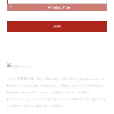
AI Helps Write
Send
A Xi'an DIPSEC Metrológiai Equipment Co., Ltd. Xi'an gazdasági és
technológiai fejlesztési övezetében található, a technológiai kutatás-
fejlesztési és gyártási központ pedig a Xi'anban található
Információs Ipari Park 2. fázisában, a Csúcstechnológiai Fejlesztési
Övezetben, az 526. Xitai úton található.