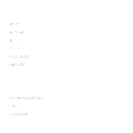
Információ
Otthon
Termékek
Hír
Rólunk
Megoldások
Kapcsolat
Termékkategóriák
Koordináta mérőgép
VMM
Alkatrészek
Kapcsolat