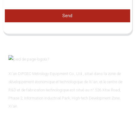
Send
Xi'an DIPSEC Metrology Equipment Co., Ltd., situé dans la zone de
développement économique et technologique de Xi'an, et le centre de
R&D et de fabrication technologique est situé au n° 526 Xitai Road,
Phase 2, Information Industrial Park, High-tech Development Zone,
Xi'an.
Informations