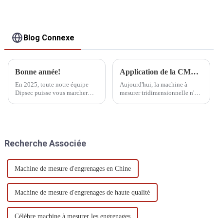
Blog Connexe
Bonne année!
Application de la CMM dans le système de fabrication
En 2025, toute notre équipe
Aujourd'hui, la machine à
Dipsec puisse vous marcher
mesurer tridimensionnelle n'est
d'un pas ferme et avancer sans
plus seulement un instrument
crainte, que vos rêves brillent
de mesure de laboratoire, mais
et se réalisent enfin !
est également largement
utilisée dans les ateliers
d'usinage et d'assemblage. Dans
Recherche Associée
l'industrie automobile, la MMT
est la référence en matière de
mesure tridimensionnelle.
Machine de mesure d'engrenages en Chine
Machine de mesure d'engrenages de haute qualité
Célèbre machine à mesurer les engrenages