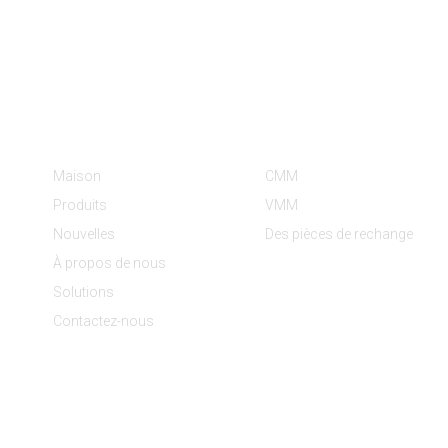
Informations
Catégories De Produit
Maison
CMM
Produits
VMM
Nouvelles
Des pièces de rechange
À propos de nous
Solutions
Contactez-nous