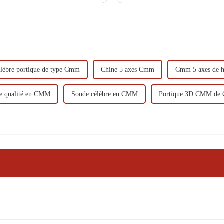
fonctionnement d'une MMT…
lèbre portique de type Cmm
Chine 5 axes Cmm
Cmm 5 axes de ha
te qualité en CMM
Sonde célèbre en CMM
Portique 3D CMM de 