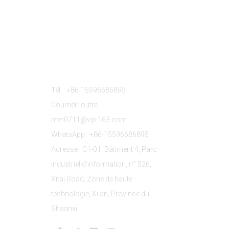
s
Contactez-Nous
Tél. : +86-15596686895
Courriel : outre-
mer0711@vip.163.com
WhatsApp : +86-15596686895
Adresse : C1-01, Bâtiment 4, Parc
industriel d'information, n° 526,
Xitai Road, Zone de haute
technologie, Xi'an, Province du
Shaanxi