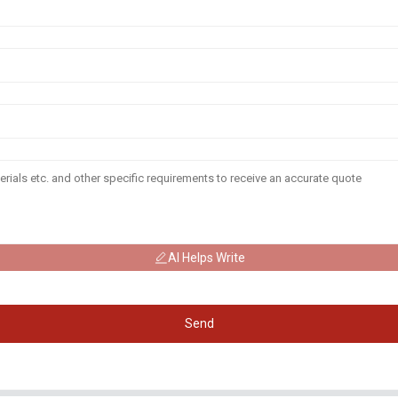
AI Helps Write
Send