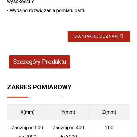
wysokości Ÿ
• Wydajne rozwiązania pomiaru partii
SKONTAKTUJ SIĘ Z NAMI
Szczegóły Produktu
ZAKRES POMIAROWY
X(mm)
Y(mm)
Z(mm)
Zacznij od 500
Zacznij od 400
200
do 2000
do 3000