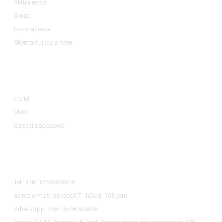
Aktualności
O nas
Rozwiązania
Skontaktuj się z nami
Kategorie Produktów
CMM
VMM
Części zapasowe
Skontaktuj Się Z Nami
Tel.: +86-15596686895
Adres e-mail: abroad0711@vip.163.com
WhatsApp: +86-15596686895