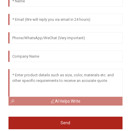
AI Helps Write
Send