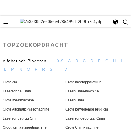
TOPZOEKOPDRACHT
Alfabetisch Bladeren:
0-9
A
B
C
D
F
G
H
I
L
M
N
O
P
R
S
T
V
Grote cm
Grote meetapparatuur
Lasersonde Cmm
Laser Cmm-machine
Grote meetmachine
Laser Cmm
Grote Aitomatic-meetmachine
Grote bewegende brug cm
Lasersondebrug Cmm
Lasersondeportaal Cmm
Groot formaat meetmachine
Grote Cmm-machine