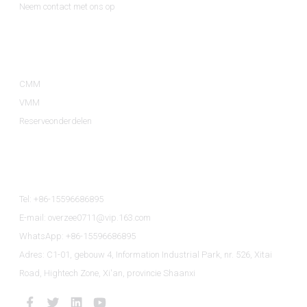
Neem contact met ons op
Productcategorieën
CMM
VMM
Reserveonderdelen
Neem Contact Met Ons Op
Tel: +86-15596686895
E-mail: overzee0711@vip.163.com
WhatsApp: +86-15596686895
Adres: C1-01, gebouw 4, Information Industrial Park, nr. 526, Xitai
Road, Hightech Zone, Xi'an, provincie Shaanxi