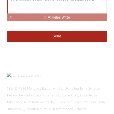
AI Helps Write
Send
Xi'an DIPSEC Metrology Equipment Co., Ltd., situada na Zona de
Desenvolvemento Económico e Tecnolóxico de Xi'an, e o centro de
fabricación e I+D tecnolóxico está situado no número 526 da estrada
Xitai, fase 2, Parque Industrial de Información, Zona de