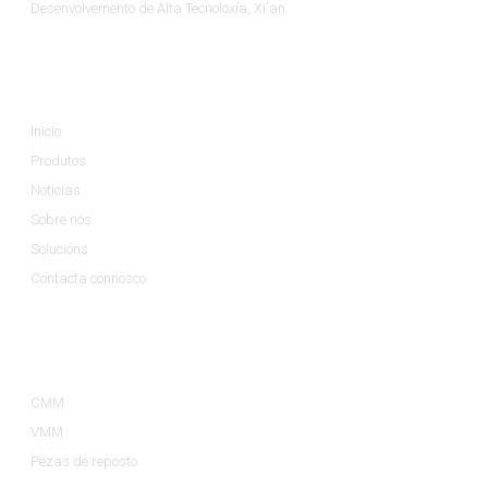
Desenvolvemento de Alta Tecnoloxía, Xi'an.
Información
Inicio
Produtos
Noticias
Sobre nós
Solucións
Contacta connosco
Categorías De Produtos
CMM
VMM
Pezas de reposto