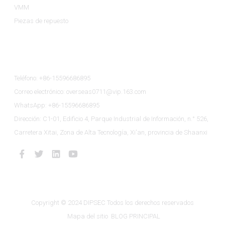
VMM
Piezas de repuesto
Contáctenos
Teléfono: +86-15596686895
Correo electrónico: overseas0711@vip.163.com
WhatsApp: +86-15596686895
Dirección: C1-01, Edificio 4, Parque Industrial de Información, n.° 526,
Carretera Xitai, Zona de Alta Tecnología, Xi'an, provincia de Shaanxi
Copyright © 2024 DIPSEC Todos los derechos reservados
Mapa del sitio
BLOG PRINCIPAL