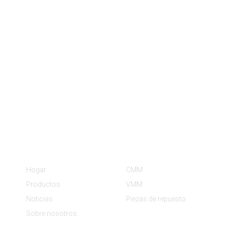
Información
Categorías De Producto
Hogar
CMM
Productos
VMM
Noticias
Piezas de repuesto
Sobre nosotros