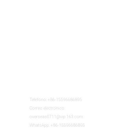
s
Contáctenos
Teléfono: +86-15596686895
Correo electrónico:
overseas0711@vip.163.com
WhatsApp: +86-15596686895