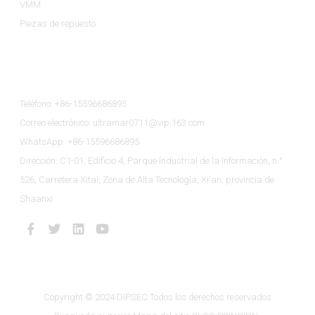
VMM
Piezas de repuesto
Contáctenos
Teléfono: +86-15596686895
Correo electrónico: ultramar0711@vip.163.com
WhatsApp: +86-15596686895
Dirección: C1-01, Edificio 4, Parque Industrial de la Información, n.°
526, Carretera Xitai, Zona de Alta Tecnología, Xi'an, provincia de
Shaanxi
Copyright © 2024 DIPSEC Todos los derechos reservados