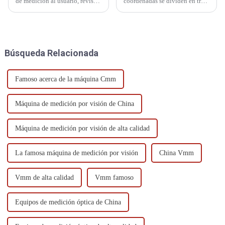
de medición al usuario, revísela
coordenadas se dividen en tres
cuidadosamente y haga los
tipos: automáticas,
preparativos necesarios para la
semiautomáticas y manuales.
instalación, como el sitio de
Las automáticas están
instalación, el canal de
completamente controladas por
transporte y el transporte...
computadora, mientras que las
Búsqueda Relacionada
manuales son computarizadas...
Famoso acerca de la máquina Cmm
Máquina de medición por visión de China
Máquina de medición por visión de alta calidad
La famosa máquina de medición por visión
China Vmm
Vmm de alta calidad
Vmm famoso
Equipos de medición óptica de China