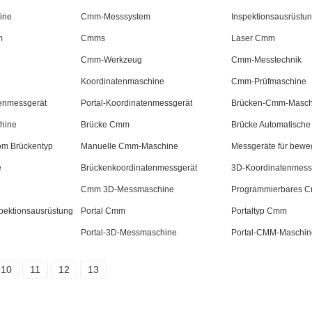
ine
Cmm-Messsystem
Inspektionsausrüstu
m
Cmms
Laser Cmm
Cmm-Werkzeug
Cmm-Messtechnik
Koordinatenmaschine
Cmm-Prüfmaschine
enmessgerät
Portal-Koordinatenmessgerät
Brücken-Cmm-Masch
hine
Brücke Cmm
Brücke Automatisch
m Brückentyp
Manuelle Cmm-Maschine
Messgeräte für bewe
e
Brückenkoordinatenmessgerät
3D-Koordinatenmes
Cmm 3D-Messmaschine
Programmierbares 
ektionsausrüstung
Portal Cmm
Portaltyp Cmm
Portal-3D-Messmaschine
Portal-CMM-Maschin
10
11
12
13