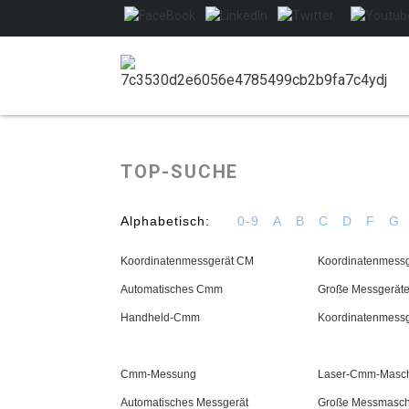
TOP-SUCHE
Alphabetisch:
0-9
A
B
C
D
F
G
Koordinatenmessgerät CM
Koordinatenmess
Automatisches Cmm
Große Messgerät
Handheld-Cmm
Koordinatenmessg
Cmm-Messung
Laser-Cmm-Masc
Automatisches Messgerät
Große Messmasch