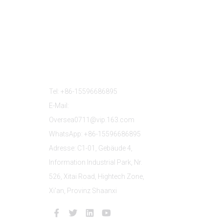
Kontaktieren Sie Uns
Tel: +86-15596686895
E-Mail:
Oversea0711@vip.163.com
WhatsApp: +86-15596686895
Adresse: C1-01, Gebäude 4,
Information Industrial Park, Nr.
526, Xitai Road, Hightech Zone,
Xi'an, Provinz Shaanxi