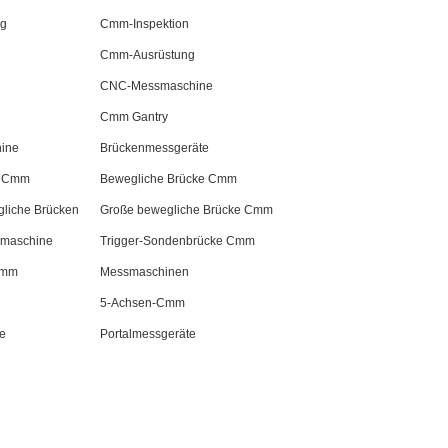
ng
Cmm-Inspektion
Cmm-Ausrüstung
CNC-Messmaschine
Cmm Gantry
ine
Brückenmessgeräte
e Cmm
Bewegliche Brücke Cmm
gliche Brücken
Große bewegliche Brücke Cmm
smaschine
Trigger-Sondenbrücke Cmm
Cmm
Messmaschinen
5-Achsen-Cmm
e
Portalmessgeräte