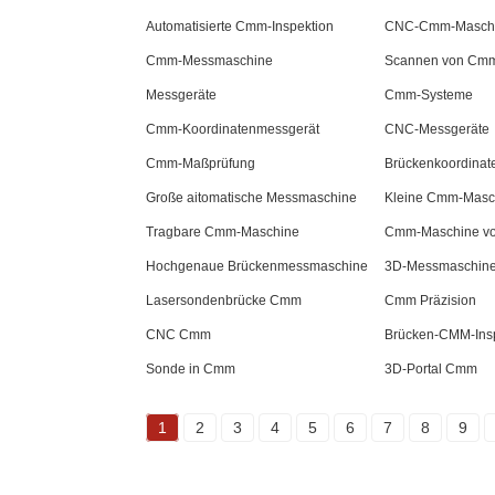
Automatisierte Cmm-Inspektion
CNC-Cmm-Masch
Cmm-Messmaschine
Scannen von Cm
Messgeräte
Cmm-Systeme
Cmm-Koordinatenmessgerät
CNC-Messgeräte
Cmm-Maßprüfung
Brückenkoordinat
Große aitomatische Messmaschine
Kleine Cmm-Masc
Tragbare Cmm-Maschine
Cmm-Maschine vo
Hochgenaue Brückenmessmaschine
3D-Messmaschin
Lasersondenbrücke Cmm
Cmm Präzision
CNC Cmm
Brücken-CMM-Insp
Sonde in Cmm
3D-Portal Cmm
1
2
3
4
5
6
7
8
9