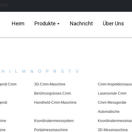
Heim
Produkte
Nachricht
Über Uns
H
I
L
M
N
O
P
R
S
T
V
gerät Cmm
3D-Cmm-Maschine
Cmm-Inspektionsaus
e
Berührungsloses Cmm
Lasersonde Cmm
erät
Handheld-Cmm-Maschine
Cmm-Messgeräte
Automatische
hine
Koordinatenmesssystem
Koordinatenmessma
ine
Portalmessmaschine
3D-Messmaschine