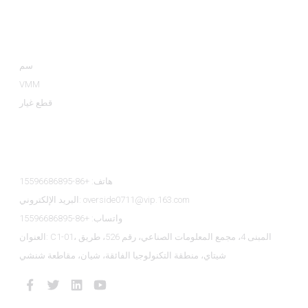
فئات المنتجات
سم
VMM
قطع غيار
اتصل بنا
هاتف: +86-15596686895
البريد الإلكتروني: overside0711@vip.163.com
واتساب: +86-15596686895
العنوان: C1-01، المبنى 4، مجمع المعلومات الصناعي، رقم 526، طريق
شيتاي، منطقة التكنولوجيا الفائقة، شيان، مقاطعة شنشي