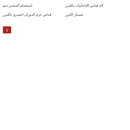
آلة قياس الإحداثيات بالليزر
استخدام المختبر سم
مسبار الليزر
قياس عزم الدوران البصري بالليزر
1