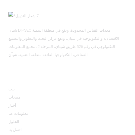
شيان DIPSEC معدات القياس المحدودة، وتقع في منطقة التنمية
الاقتصادية والتكنولوجية في شيان، ويقع مركز البحث والتطوير والتصنيع
التكنولوجي في رقم 526 طريق شيتاي، المرحلة 2، مجمع المعلومات
الصناعي، التكنولوجيا الفائقة منطقة التنمية، شيآن.
معلومة
بيت
منتجات
أخبار
معلومات عنا
الحلول
اتصل بنا