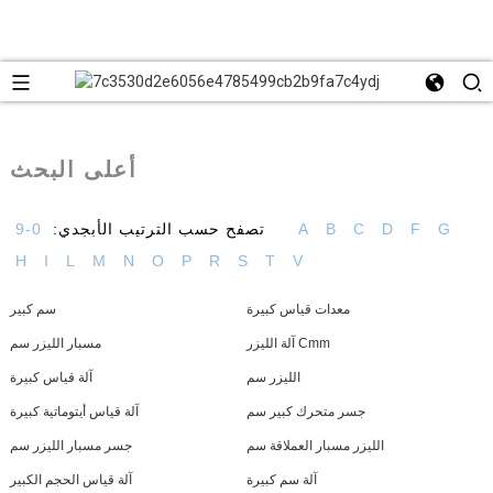
أعلى البحث
G
F
D
C
B
A
تصفح حسب الترتيب الأبجدي:
0-9
H
I
L
M
N
O
P
R
S
T
V
معدات قياس كبيرة
سم كبير
آلة الليزر Cmm
مسبار الليزر سم
الليزر سم
آلة قياس كبيرة
جسر متحرك كبير سم
آلة قياس أيتوماتية كبيرة
الليزر مسبار العملاقة سم
جسر مسبار الليزر سم
آلة سم كبيرة
آلة قياس الحجم الكبير