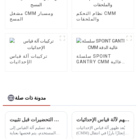
نظام التحكم CMM
مشغل CMM ومسبار
والملحقات
المسح
سلسلة SPOINT
تركيبات آلة قياس
GANTRY CMM عالية
الإحداثيات
الدقة
مدونة ذات صلة
الدور المهم لآلة قياس الإحداثيات (CMM) في تقنية القياس ثلاثي الأبعاد
ما هي التحضيرات قبل تثبيت CMM
يُعد ظهور آلة قياس الإحداثيات
بعد تسليم آلة القياس إلى
(CMM) إنجازًا بارزًا في انتقال
المستخدم، يتم فحصها بعناية
أدوات القياس من النمط
وإجراء الاستعدادات اللازمة