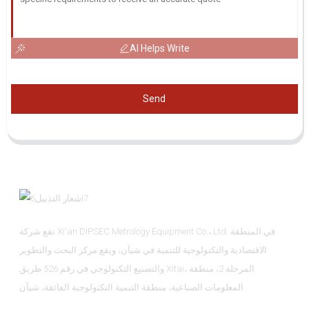
AI Helps Write
Send
تقع شركة Xi'an DIPSEC Metrology Equipment Co.، Ltd. في المنطقة
الاقتصادية والتكنولوجية للتنمية في شيآن، ويقع مركز البحث والتطوير
والتصنيع التكنولوجي في رقم 526 طريق Xitai، المرحلة 2، منطقة
المعلومات الصناعية، منطقة التنمية التكنولوجية الفائقة، شيآن.