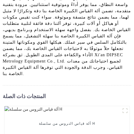
واسعة النطاق، مما يوفر أداءً وموثوقية استثنائيين. مزودة بتقنية
متقدمة، تضمن آلة القياس الكبيرة الخاصة بنا دقة وتكرارًا لا مثيل
لهما، مما يضمن نتائج متسقة وموثوقة. سواء كنت تقيس مكونات
أو هياكل أو آلات كبيرة، توفر آلتنا دقة فائقة لتلبية متطلبات
القياس الخاصة بك. بفضل واجهة سهلة الاستخدام وبرنامج بديهي،
فإن آلة القياس الكبيرة الخاصة بنا سهلة التشغيل، مما يسمح
بالتكامل السلس في سير عملك. هيكلها القوي ومكوناتها المتينة
تجعلها حلاً موثوقًا به لاحتياجات القياس الخاصة بك، مما يضمن
الأداء والكفاءة على المدى الطويل. ثق بشركة Xi'an DIPSEC
Metrology Equipment Co., Ltd. لجميع احتياجاتك من معدات
القياس، وجرب الدقة والجودة التي توفرها آلة القياس الكبيرة
الخاصة بنا.
المنتجات ذات الصلة
آلة قياس التروس من سلسلة H