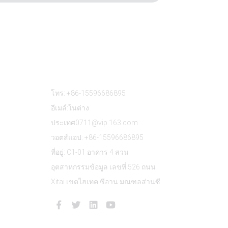
ติดต่อเรา
โทร: +86-15596686895
อีเมล์:ในต่าง
ประเทศ0711@vip.163.com
วอตส์แอป: +86-15596686895
ที่อยู่: C1-01 อาคาร 4 สวน
อุตสาหกรรมข้อมูล เลขที่ 526 ถนน
Xitai เขตไฮเทค ซีอาน มณฑลส่านซี