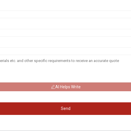
AI Helps Write
Send