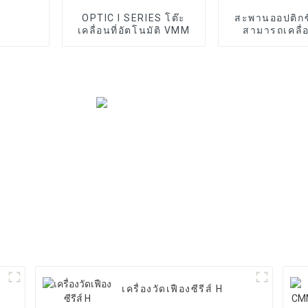
OPTIC I SERIES โต๊ะ
สะพานออปติกซีรี
เคลื่อนที่อัตโนมัติ VMM
สามารถเคลื่อน
VMM อัตโน
เครื่องวัดเฟืองซีรีส์ H