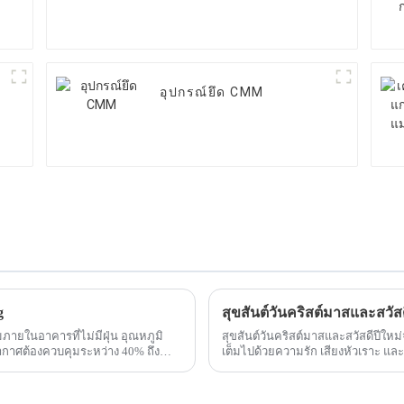
อุปกรณ์ยึด CMM
g
สุขสันต์วันคริสต์มาสและสว
ยในอาคารที่ไม่มีฝุ่น อุณหภูมิ
สุขสันต์วันคริสต์มาสและสวัสดีปีใ
ากาศต้องควบคุมระหว่าง 40% ถึง
เต็มไปด้วยความรัก เสียงหัวเราะ 
สุข และความสมหวังมาสู่คุณ!