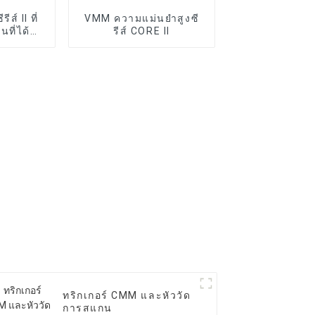
ส์ II ที่
VMM ความแม่นยำสูงซี
ที่ได้
รีส์ CORE II
มัติ
ทริกเกอร์ CMM และหัววัด
การสแกน