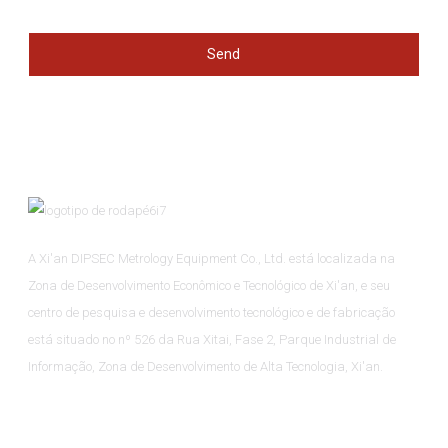
Send
A Xi'an DIPSEC Metrology Equipment Co., Ltd. está localizada na
Zona de Desenvolvimento Econômico e Tecnológico de Xi'an, e seu
centro de pesquisa e desenvolvimento tecnológico e de fabricação
está situado no nº 526 da Rua Xitai, Fase 2, Parque Industrial de
Informação, Zona de Desenvolvimento de Alta Tecnologia, Xi'an.
Informação