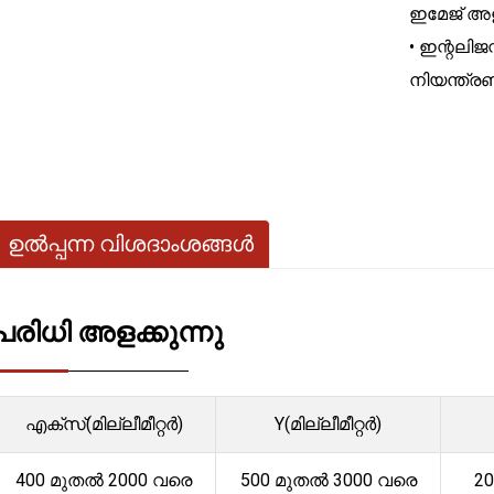
ഇമേജ് അ
• ഇന്റലിജന്
നിയന്ത്ര
ഉൽപ്പന്ന വിശദാംശങ്ങൾ
പരിധി അളക്കുന്നു
എക്സ്(മില്ലീമീറ്റർ)
Y(മില്ലീമീറ്റർ)
400 മുതൽ 2000 വരെ
500 മുതൽ 3000 വരെ
20