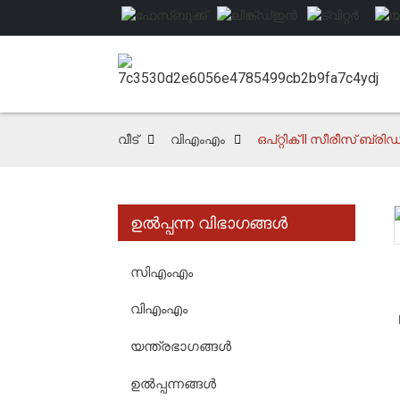
വീട്
വിഎംഎം
ഒപ്റ്റിക് II സീരീസ് ബ്ര
ഉൽപ്പന്ന വിഭാഗങ്ങൾ
Loading...
Loading...
സിഎംഎം
വിഎംഎം
യന്ത്രഭാഗങ്ങൾ
ഉൽപ്പന്നങ്ങൾ