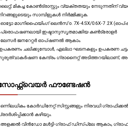
ലൈറ്റ്; മികച്ച കോൺട്രാസ്റ്റും വ്യക്തതയും നേടുന്നതിന് വ്
നിറങ്ങളുടെയും സാമ്പിളുകൾ നിർമ്മിക്കുക.
• ഓട്ടോ മാഗ്നിഫൈയിംഗ് ലെൻസ് o. 7X-4.SX/0.6X-7 .2X (ഓപ
• പ്രൊഫഷണലായി ഇഷ്ടാനുസൃതമാക്കിയ കൺട്രോളർ
• ലേസർ ജനറേറ്റർ ഓപ്ഷണൽ ആകാം.
ഉപകരണം ചലിക്കുമ്പോൾ, എല്ലാ ഘടനകളും ഉപകരണ ചട്ടക്കൂട
ഗുരുത്വാകർഷണ കേന്ദ്രം ഗ്രാനൈറ്റ് അടിത്തറയിലാണ്, 
സോഫ്റ്റ്‌വെയർ ഫൗണ്ടേഷൻ
• ഒന്നിലധികം കോർഡിനേറ്റ് സിസ്റ്റങ്ങളും നിരവധി ഗ്രാ
്രദർശിപ്പിക്കാൻ കഴിയും.
• അളക്കൽ വിൻഡോ മൾട്ടി-ഗ്രാഫ് ഡിസ്പ്ലേ ആകാം, ഗ്രാഫ്