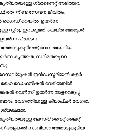
 കൃത്യതയുള്ള ഗ്രാനൈറ്റ് അടിത്തറ,
്ഥിരത, നീണ്ട സേവന ജീവിതം;
 ഗൈഡ് റെയിൽ, ഉയർന്ന
്ള സ്ക്രൂ, ഇറക്കുമതി ചെയ്ത മോട്ടോർ
ഉയർന്ന പ്രകടന
ത്തോടുകൂടിയത്; വേഗതയേറിയ
ർന്ന കൃത്യത, സ്ഥിരതയുള്ള
നം;
ന റെസല്യൂഷൻ ഇൻഡസ്ട്രിയൽ കളർ
, ഹൈ ഡെഫനിഷൻ വേരിയബിൾ
ക്കേഷൻ ലെൻസ്; ഉയർന്ന അളവെടുപ്പ്
ലവാരം, വേഗത്തിലുള്ള ക്യാപ്‌ചർ വേഗത,
ാര്യക്ഷമത;
 കൃത്യതയുള്ള ലേസർ/വൈറ്റ് ലൈറ്റ്
് അളക്കൽ സംവിധാനത്തോടുകൂടിയ