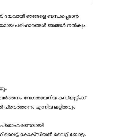
ണ്, ദയവായി ഞങ്ങളെ ബന്ധപ്പെടാൻ
ോജ്യമായ പരിഹാരങ്ങൾ ഞങ്ങൾ നൽകും.
യും
ത്തനം, വേഗതയേറിയ കമ്പ്യൂട്ടിംഗ്
പ്രവർത്തനം എന്നിവ ലളിതവും
നതിന് പ്രൊഫഷണലായി
 ലൈറ്റ്, കോക്സിയൽ ലൈറ്റ്, ബോട്ടം