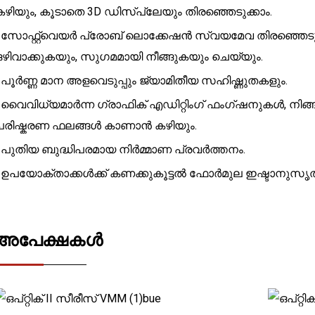
കഴിയും, കൂടാതെ 3D ഡിസ്പ്ലേയും തിരഞ്ഞെടുക്കാം.
• സോഫ്റ്റ്‌വെയർ പ്രോബ് ലൊക്കേഷൻ സ്വയമേവ തിരഞ്ഞെടു
ഒഴിവാക്കുകയും, സുഗമമായി നീങ്ങുകയും ചെയ്യും.
• പൂർണ്ണ മാന അളവെടുപ്പും ജ്യാമിതീയ സഹിഷ്ണുതകളും.
• വൈവിധ്യമാർന്ന ഗ്രാഫിക് എഡിറ്റിംഗ് ഫംഗ്ഷനുകൾ, നിങ്ങ
പരിഷ്കരണ ഫലങ്ങൾ കാണാൻ കഴിയും.
• പുതിയ ബുദ്ധിപരമായ നിർമ്മാണ പ്രവർത്തനം.
• ഉപയോക്താക്കൾക്ക് കണക്കുകൂട്ടൽ ഫോർമുല ഇഷ്ടാനുസൃത
അപേക്ഷകൾ