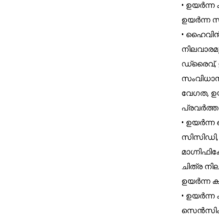
• ഉയർന്ന
ഉയർന്ന സ
• ഹൈവിൻ
നിലവാരമുള
ഡ്രൈവ്, 
സംവിധാന
വേഗത, ഉയ
പ്രവർത്ത
• ഉയർന്
സിസിഡി
മാഗ്നിഫി
ചിത്ര നി
ഉയർന്ന ക
• ഉയർന്ന
സെൻസിംഗ