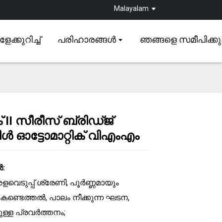
Malayalam
ക്കുറിച്ച്
പരിഹാരങ്ങൾ
ഞങ്ങളെ സമീപിക്ക
ക് II സീരീസ് ബ്രിഡ്ജ്
ൾ ഓട്ടോമാറ്റിക് വിഎംഎം
Loading...
Loading...
Loading...
Loading...
ൾ:
ളവെടുപ്പ് ശ്രേണി, പൂർണ്ണമായും
 കണ്ടെത്തൽ, പാലം നീക്കുന്ന ഘടന,
ള്ള പ്രവർത്തനം;