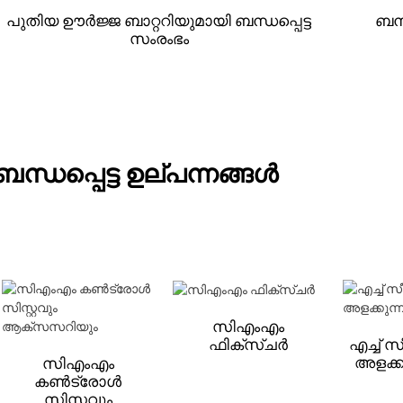
പുതിയ ഊർജ്ജ ബാറ്ററിയുമായി ബന്ധപ്പെട്ട
ബന്
സംരംഭം
ബന്ധപ്പെട്ട ഉല്പന്നങ്ങൾ
സിഎംഎം
ഫിക്സ്ചർ
എച്ച് 
അളക്കു
സിഎംഎം
കൺട്രോൾ
സിസ്റ്റവും