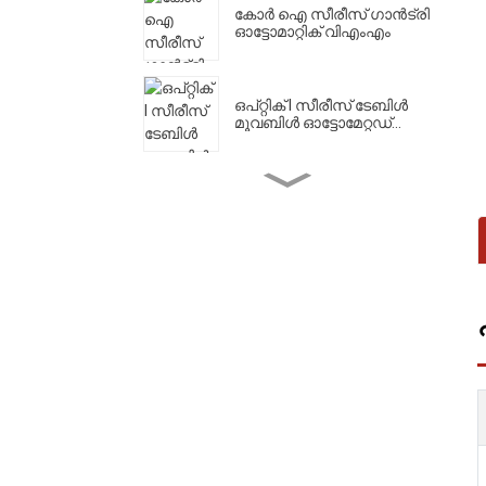
കോർ ഐ സീരീസ് ഗാൻട്രി
ഓട്ടോമാറ്റിക് വിഎംഎം
ഒപ്റ്റിക് I സീരീസ് ടേബിൾ
മൂവബിൾ ഓട്ടോമേറ്റഡ്...
ഒപ്റ്റിക് II സീരീസ് ബ്രിഡ്ജ്
മൂവബിൾ ഓട്ടോമ...
കോർ II സീരീസ് ഉയർന്ന
കൃത്യതയുള്ള VMM
കോർ III സീരീസ് വൺ-
ക്ലിക്ക് ഓട്ടോമാറ്റിക് VMM
എച്ച് സീരീസ് ഗിയർ
അളക്കുന്ന യന്ത്രം