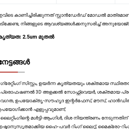
ഇവിടെ കാണിച്ചിരിക്കുന്നത് സ്റ്റാൻഡേർഡ് മോഡൽ മാത്രമാ
മടിക്കേണ്ട, നിങ്ങളുടെ ആവശ്യങ്ങൾക്കനുസരിച്ച് അനുയ
കൃത്യത: 2.5um മുതൽ
നേട്ടങ്ങൾ
• ഗ്രേറ്റിംഗ് സിസ്റ്റം, ഉയർന്ന കൃത്യതയും ശക്തമായ സ്ഥിരത
• പ്രൊഫഷണൽ 3D അളക്കൽ സോഫ്റ്റ്‌വെയർ, ശക്തമായ പ്രവർ
വേഗത, ഉപയോക്തൃ-സൗഹൃദ ഇന്റർഫേസ്, മൗസ്, ഹാൻഡിൽ 
ഉപയോഗിക്കാൻ എളുപ്പവുമാണ്;
• ലൈറ്റിംഗിന്റെ മൾട്ടി-ആംഗിൾ, ദിശ നിയന്ത്രണം നേടുന്
ഇഷ്ടാനുസൃതമാക്കിയ ഹൈ-പവർ റിംഗ് ലൈറ്റ്, മൈക്രോ-റിംഗ്