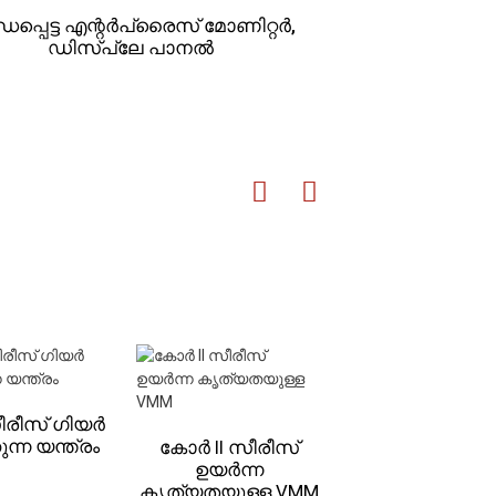
ധപ്പെട്ട എന്റർപ്രൈസ് മോണിറ്റർ,
ഡിസ്പ്ലേ പാനൽ
സീരീസ് ഗിയർ
ന്ന യന്ത്രം
കോർ II സീരീസ്
ഒപ്റ്റിക് I സീര
ഉയർന്ന
ടേബിൾ മൂവബ
കൃത്യതയുള്ള VMM
ഓട്ടോമാറ്റിക് 