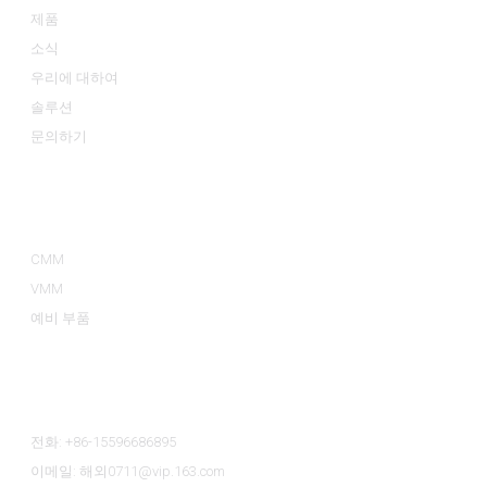
제품
소식
우리에 대하여
솔루션
문의하기
제품 카테고리
CMM
VMM
예비 부품
문의하기
전화: +86-15596686895
이메일: 해외0711@vip.163.com