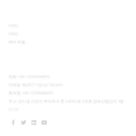
제품 카테고리
CMM
VMM
예비 부품
문의하기
전화: +86-15596686895
이메일: 해외0711@vip.163.com
왓츠앱: +86-15596686895
주소: 산시성 시안시 하이테크 존 시타이로 526호 정보산업단지 4동
C1-01