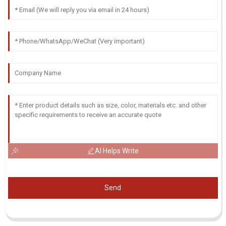
AI Helps Write
Send