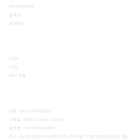
우리에 대하여
솔루션
문의하기
제품 카테고리
CMM
VMM
예비 부품
문의하기
전화: +86-15596686895
이메일: 해외0711@vip.163.com
왓츠앱: +86-15596686895
주소: 산시성 시안시 하이테크 존 시타이로 526호 정보산업단지 4동