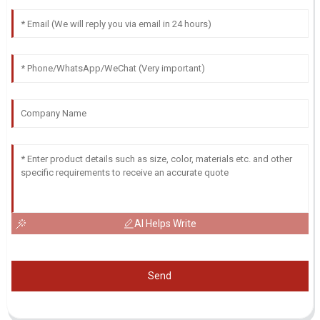
AI Helps Write
Send