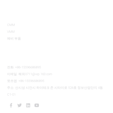
제품 카테고리
CMM
VMM
예비 부품
문의하기
전화: +86-15596686895
이메일: 해외0711@vip.163.com
왓츠앱: +86-15596686895
주소: 산시성 시안시 하이테크 존 시타이로 526호 정보산업단지 4동
C1-01